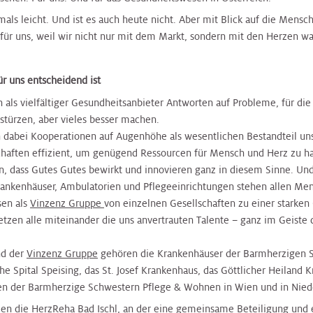
als leicht. Und ist es auch heute nicht. Aber mit Blick auf die Mensc
t für uns, weil wir nicht nur mit dem Markt, sondern mit den Herzen w
ür uns entscheidend ist
n als vielfältiger Gesundheitsanbieter Antworten auf Probleme, für di
stürzen, aber vieles besser machen.
 dabei Kooperationen auf Augenhöhe als wesentlichen Bestandteil un
chaften effizient, um genügend Ressourcen für Mensch und Herz zu h
n, dass Gutes Gutes bewirkt und innovieren ganz in diesem Sinne. Un
ankenhäuser, Ambulatorien und Pflegeeinrichtungen stehen allen Mens
sen als
Vinzenz Gruppe
von einzelnen Gesellschaften zu einer starken
etzen alle miteinander die uns anvertrauten Talente – ganz im Geiste 
d der
Vinzenz Gruppe
gehören die Krankenhäuser der Barmherzigen S
he Spital Speising, das St. Josef Krankenhaus, das Göttlicher Heiland
en der Barmherzige Schwestern Pflege & Wohnen in Wien und in Niede
len die HerzReha Bad Ischl, an der eine gemeinsame Beteiligung und e