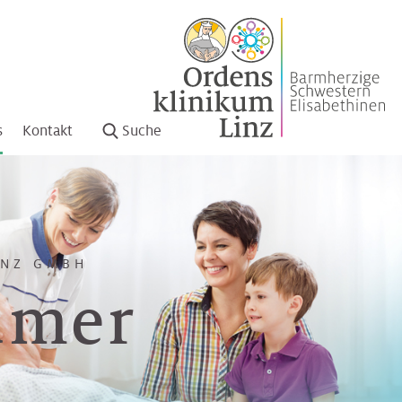
s
Kontakt
Suche
INZ GMBH
ümer