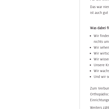
Klinische
Medizin
Hals
&
&
Hals-
Das war niem
Studienzentrale
Tumorzentrum
Jugendheilkunde
Jugendheilkunde
Tumorzentrum
ist auch gu
Plastische
Chirurgie
Nierenkrebszentrum
Kinderurologie
Kinderurologie
Nierenkrebszentrum
Was dabei f
Wir finde
Pneumologie
Interdisziplinäres
nichts um
Klinische
Klinische
Peritonealkarzinose-
Zentrum
Wir sehen
Psychologie
Psychologie
Zentrum
für
Wir wirts
Radiologie
Infektionsmedizin
Wir wisse
Labors
und
Labors
PET
Unsere Kr
Mikr
-
Wir wach
Radioonkologie
CT
Und wir s
Nephrologie
Nephrologie
Zentrum
Peritonealkarzinosezentrum
Rheumaambulanz
Zum Verbun
Orthopädisc
Nuklearmedizin
Nuklearmedizin
Prostatazentrum
Einrichtung
PET
Urologie
–
Weiters zäh