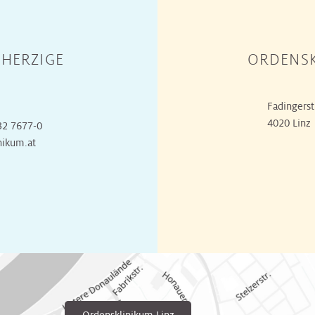
HERZIGE
ORDENSK
Fadingerst
4020 Linz
32 7677-0
nikum.at
Ordensklinikum Linz