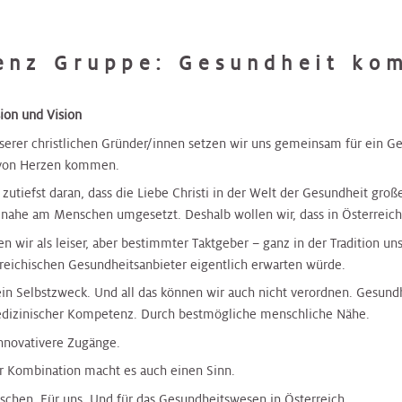
enz Gruppe: Gesundheit ko
ion und Vision
serer christlichen Gründer/innen setzen wir uns gemeinsam für ein 
 von Herzen kommen.
 zutiefst daran, dass die Liebe Christi in der Welt der Gesundheit gr
 nahe am Menschen umgesetzt. Deshalb wollen wir, dass in Österre
en wir als leiser, aber bestimmter Taktgeber – ganz in der Tradition un
reichischen Gesundheitsanbieter eigentlich erwarten würde.
 kein Selbstzweck. Und all das können wir auch nicht verordnen. Gesun
dizinischer Kompetenz. Durch bestmögliche menschliche Nähe.
nnovativere Zugänge.
er Kombination macht es auch einen Sinn.
schen. Für uns. Und für das Gesundheitswesen in Österreich.