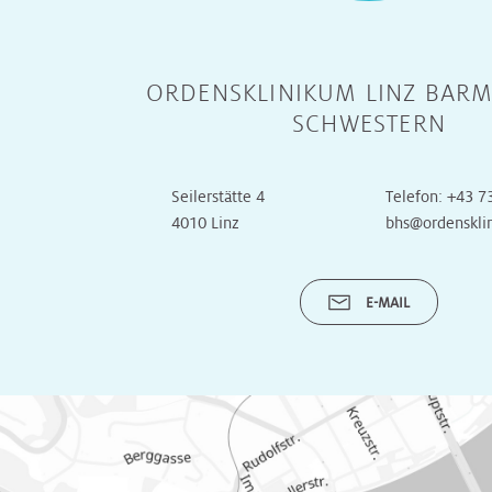
Radiologie
Radiologie
Transplantationszentrum
ORDENSKLINIKUM LINZ BARM
Radioonkologie
Radioonkologie
SCHWESTERN
Urologie
Urologie
Seilerstätte 4
Telefon:
+43 7
4010 Linz
bhs@ordenskli
OP
OP
E-MAIL
Onkologische
Onkologische
Tagesklinik
Tagesklinik
Operative
Operative
Tagesklinik
Tagesklinik