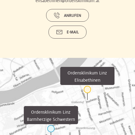
elisabethinen@ordensklinikum.at
ANRUFEN
E-MAIL
Ordensklinikum Linz
Elisabethinen
Ordensklinikum Linz
Barmherzige Schwestern