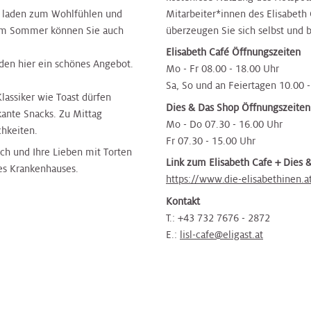
n laden zum Wohlfühlen und
Mitarbeiter*innen des Elisabeth 
. Im Sommer können Sie auch
überzeugen Sie sich selbst und b
Elisabeth Café Öffnungszeiten
inden hier ein schönes Angebot.
Mo - Fr 08.00 - 18.00 Uhr
Sa, So und an Feiertagen 10.00 
Klassiker wie Toast dürfen
Dies & Das Shop Öffnungszeiten
kante Snacks. Zu Mittag
Mo - Do 07.30 - 16.00 Uhr
chkeiten.
Fr 07.30 - 15.00 Uhr
ch und Ihre Lieben mit Torten
Link zum Elisabeth Cafe + Dies 
es Krankenhauses.
https://www.die-elisabethinen.a
Kontakt
T.: +43 732 7676 - 2872
E.:
lisl-cafe@eligast.at