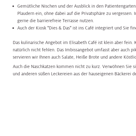
Pflege
Aufnahmetage
Hals,
Gemütliche Nischen und der Ausblick in den Patientengarte
Ethikberatung
für
Veranstaltungen
Nasen,
Beckenbodenzentrum
Brust-
Plaudern ein, ohne dabei auf die Privatsphäre zu vergessen
Krebspatient*innen
Ohren
Dermatologie
Dermatologie
Dermatologie
Gesundheitszentrum
gerne die barrierefreie Terrasse nutzen.
Studienanfragen:
Broschüren
Absolvent*innen
Auch der Kiosk "Dies & Das" ist ins Café integriert und Sie f
wiss.
&
Berufsdermatologisches
Selbsthilfegruppen
der
Arbeiten
Formulare
Haut
Diätologie
Gynäkologie
Zentrum
Diätologie
Darm-
für
Krebsakademie
Das kulinarische Angebot im Elisabeth Café ist klein aber fein. 
zum
(BDZ)
Gesundheitszentrum
Eltern
natürlich nicht fehlen. Das Imbissangebot umfasst aber auch pi
Download
Pflegepool
&
servieren wir Ihnen auch Salate, Heiße Brote und andere Köstli
Herz
Ernährungsteam
Innere
Ernährungsteam
Kontakt
Elisabethinen
Kinder
Medizin
Brust-
EndoProthetikZentrum
Auch die Naschkatzen kommen nicht zu kurz. Verwöhnen Sie si
Befunde
Gesundheitszentrum
und anderen süßen Leckereien aus der hauseigenen Bäckerei d
anfordern
Kinderheilkunde
Gastroenterologie
Gastroenterologie
Krebsakademie
Beratungsangebote
&
Hals,
Gynäkologisches
Innviertel
Kinderspezialchirurgie
Nasen,
Darm-
Tumorzentrum
Patientenvorstellung
Gynäkologie
Gynäkologie
Ohren
Gesundheitszentrum
im
&
&
Tumorboard
Lunge
Geburtshilfe
Geburtshilfe
Hautkrebszentrum
Hygiene,
EndoProthetikZentrum
Mikrobiologie
Terminvereinbarung
Niere,
Hämatologie
Hämatologie
Hämatoonkologisches
und