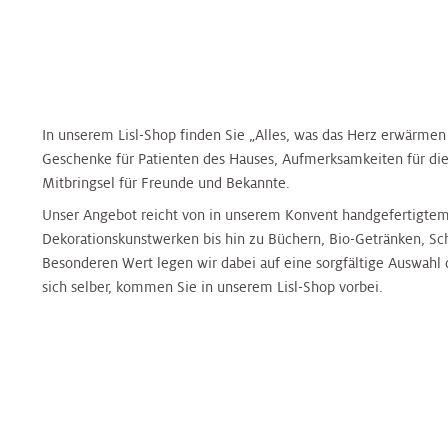
Nierenambulanz
Blase,
&
Harnblasenkrebs-
&
Zentrum
Tropenmedizin
Prostata
Onkologie
Zentrum
Onkologie
Terminvereinbarung
Hernien
Kinderurologie
Rheumaambulanz
Alternsmedizin
HNO,
Hautkrebszentrum
HNO,
Referenzzentrum
Kopf-
Kopf-
In unserem Lisl-Shop finden Sie „Alles, was das Herz erwärmen l
und
Labors
und
Geschenke für Patienten des Hauses, Aufmerksamkeiten für di
Änderung/Bekanntgabe
Hämatoonkologisches
Interdisz.
Halschirurgie
Halschirurgie
Mitbringsel für Freunde und Bekannte.
Ihrer
Zentrum
Zentrum
Kontaktdaten
Unser Angebot reicht von in unserem Konvent handgefertigte
Nuklearmedizin
f.
Dekorationskunstwerken bis hin zu Büchern, Bio-Getränken, S
Hygiene,
Hygiene,
Infektionsmedizin
Hernien
Besonderen Wert legen wir dabei auf eine sorgfältige Auswahl d
Mikrobiologie
Mikrobiologie
und
Zentrales
Orthopädie
Referenzzentrum
sich selber, kommen Sie in unserem Lisl-Shop vorbei.
und
und
Mikrobiologie
Bettenmanagement
Tropenmedizin
Tropenmedizin
Palliative
Gynäkologisches
Gynäkologisches
Zentrale
Care
Tumorzentrum
Kardiologie
Kardiologie
Tumorzentrum
Probenannahme
Physikalische
Kopf-
Kinder-
Kinder-
Kopf-