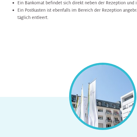
&
Orthopädie
Orthopädie
Ein Bankomat befindet sich direkt neben der Rezeption und i
CT
Schilddrüsen-
Andrologie
Ein Postkasten ist ebenfalls im Bereich der Rezeption angebr
Zentrum
Zentrum
täglich entleert.
Palliative
Palliative
Care
Care
Prostatazentrum
Speiseröhrenzentrum
Pathologie
Pathologie
Sarkomzentrum
Thorax-
Zentrum
Physikalische
Physikalische
Schilddrüsen
Medizin
Medizin
Zentrum
Transplantationszentrum
Plastische
Plastische
Speiseröhrenzentrum
Chirurgie
Chirurgie
Thorax
Pneumologie
Pneumologie
Zentrum