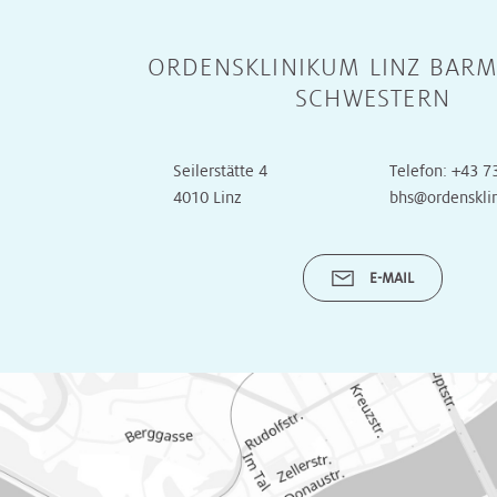
Radiologie
Radiologie
Transplantationszentrum
ORDENSKLINIKUM LINZ BARM
SCHWESTERN
Radioonkologie
Radioonkologie
Urologie
Urologie
Seilerstätte 4
Telefon:
+43 7
4010 Linz
bhs@ordenskli
OP
OP
E-MAIL
Onkologische
Onkologische
Tagesklinik
Tagesklinik
Operative
Operative
Tagesklinik
Tagesklinik