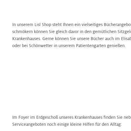
Klinische
Medizin
Hals
&
&
Hals-
Studienzentrale
Tumorzentrum
Jugendheilkunde
Jugendheilkunde
Tumorzentrum
Plastische
In unserem Lisl Shop steht Ihnen ein vielseitiges Bücherangebo
Chirurgie
Nierenkrebszentrum
Kinderurologie
Kinderurologie
Nierenkrebszentrum
schmökern können Sie gleich davor in den gemütlichen Sitzge
Krankenhauses. Gerne können Sie unsere Bücher auch im Elisa
oder bei Schönwetter in unserem Patientengarten genießen.
Pneumologie
Interdisziplinäres
Klinische
Klinische
Peritonealkarzinose-
Zentrum
Psychologie
Psychologie
Zentrum
für
Radiologie
Infektionsmedizin
Labors
und
Labors
PET
Mikr
-
Radioonkologie
CT
Nephrologie
Nephrologie
Zentrum
Peritonealkarzinosezentrum
Rheumaambulanz
Nuklearmedizin
Nuklearmedizin
Prostatazentrum
Im Foyer im Erdgeschoß unseres Krankenhauses finden Sie ne
PET
Urologie
Serviceangeboten noch einige kleine Hilfen für den Alltag:
–