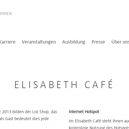
THINEN
Karriere
Veranstaltungen
Ausbildung
Presse
Über un
ELISABETH CAFÉ
2013 bilden der Lisl Shop, das
Internet Hotspot
als Gast bedeutet dies jede
Im Elisabeth Café steht Ihnen au
kostenlose Nutzung des Hotspots