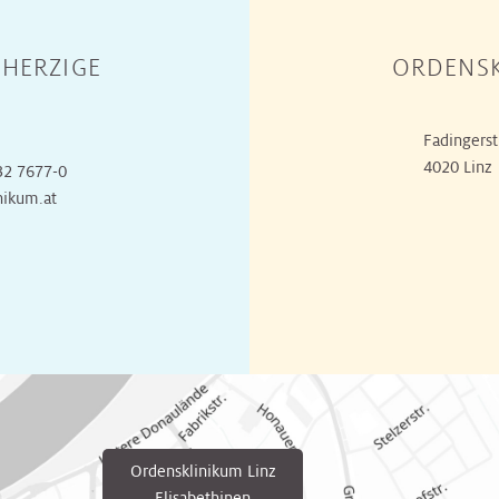
HERZIGE
ORDENSK
Fadingerst
4020 Linz
32 7677-0
nikum.at
Ordensklinikum Linz
Elisabethinen