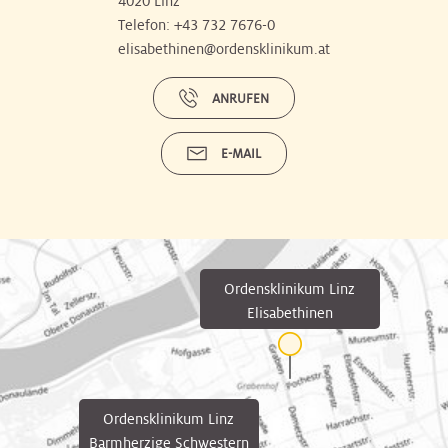
4020 Linz
Telefon:
+43 732 7676-0
elisabethinen@ordensklinikum.at
ANRUFEN
E-MAIL
Ordensklinikum Linz
Elisabethinen
Ordensklinikum Linz
Barmherzige Schwestern