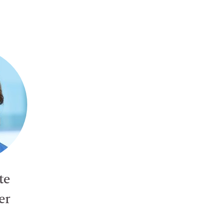
te
er