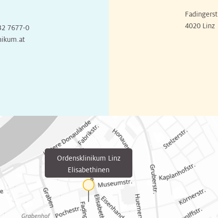
Fadingerst
4020 Linz
32 7677-0
nikum.at
Ordensklinikum Linz
Elisabethinen