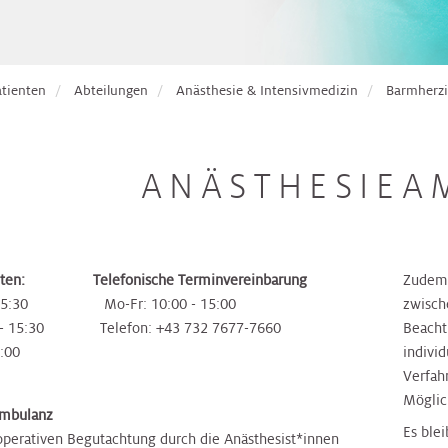
atienten
Abteilungen
Anästhesie & Intensivmedizin
Barmherzi
ANÄSTHESIEA
iten:
Telefonische Terminvereinbarung
Zudem 
- 15:30 Mo-Fr: 10:00 - 15:00
zwisch
00 - 15:30 Telefon: +43 732 7677-7660
Beacht
5:00
indivi
Verfah
Möglic
ambulanz
Es blei
äoperativen Begutachtung durch die Anästhesist*innen