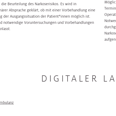
Möglic
g die Beurteilung des Narkoserisikos. Es wird in
Termin
inärer Absprache geklärt, ob mit einer Vorbehandlung eine
Operat
g der Ausgangssituation der Patient*innen möglich ist.
Notwen
nd notwendige Voruntersuchungen und Vorbehandlungen
durchg
nlasst.
Narkos
aufge
DIGITALER L
ambulanz