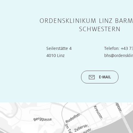
Radiologie
Radiologie
Transplantationszentrum
ORDENSKLINIKUM LINZ BARM
Radioonkologie
Radioonkologie
SCHWESTERN
Urologie
Urologie
Seilerstätte 4
Telefon:
+43 7
4010 Linz
bhs@ordenskli
OP
OP
E-MAIL
Onkologische
Onkologische
Tagesklinik
Tagesklinik
Operative
Operative
Tagesklinik
Tagesklinik