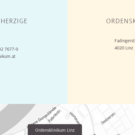
HERZIGE
ORDENSK
Fadingerst
4020 Linz
32 7677-0
nikum.at
Ordensklinikum Linz