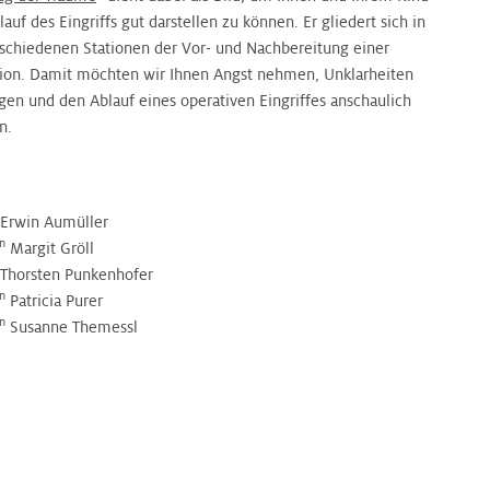
auf des Eingriffs gut darstellen zu können. Er gliedert sich in
rschiedenen Stationen der Vor- und Nachbereitung einer
ion. Damit möchten wir Ihnen Angst nehmen, Unklarheiten
igen und den Ablauf eines operativen Eingriffes anschaulich
n.
 Erwin Aumüller
in
Margit Gröll
 Thorsten Punkenhofer
in
Patricia Purer
in
Susanne Themessl