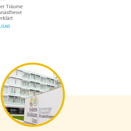
der Träume
anästhesie
rklärt
LOAD