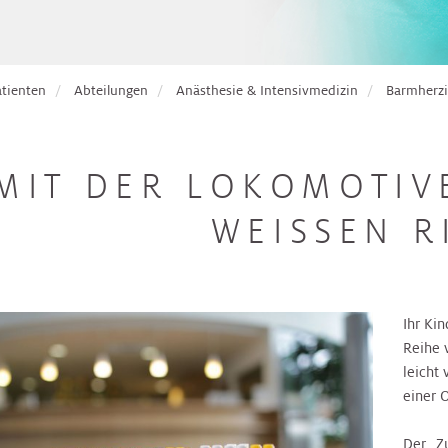
atienten
Abteilungen
Anästhesie & Intensivmedizin
Barmherzi
MIT DER LOKOMOTIV
WEISSEN R
Ihr Kin
Reihe 
leicht 
einer 
Der „
Z