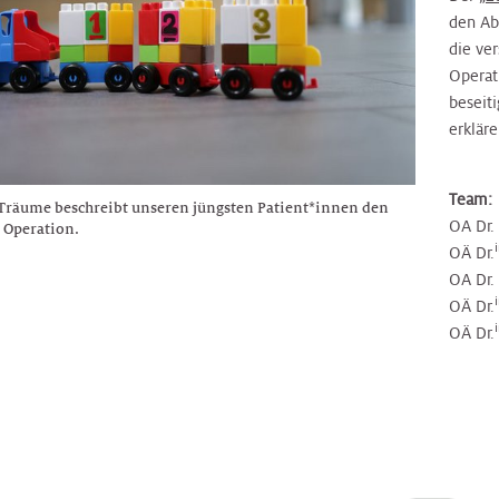
den Abl
die ve
Operat
beseit
erkläre
Team:
 Träume beschreibt unseren jüngsten Patient*innen den
OA Dr.
 Operation.
OÄ Dr.
OA Dr.
OÄ Dr.
OÄ Dr.