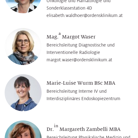
Onkologie und Hämatologie und
Sonderklassestation 4D
elisabeth.waldhoer@­ordensklinikum.at
a
Mag.
Margot Waser
Bereichsleitung Diagnostische und
Interventionelle Radiologie
margot.waser@­ordensklinikum.at
Marie-Luise Wurm BSc MBA
Bereichsleitung Interne IV und
Interdisziplinäres Endoskopiezentrum
in
Dr.
Margareth Zambelli MBA
Bereichsleitung Physikalische Medizin und