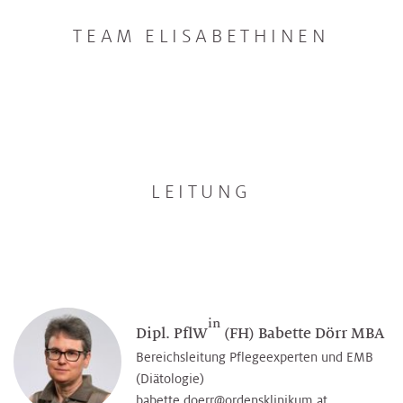
TEAM ELISABETHINEN
LEITUNG
in
Dipl. PflW
(FH) Babette Dörr MBA
Bereichsleitung Pflegeexperten und EMB
(Diätologie)
babette.doerr@­ordensklinikum.at