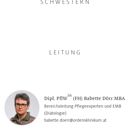
SCHWESTERN
LEITUNG
in
Dipl. PflW
(FH) Babette Dörr MBA
Bereichsleitung Pflegeexperten und EMB
(Diätologie)
babette.doerr@­ordensklinikum.at