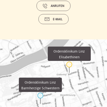
ANRUFEN
E-MAIL
Ordensklinikum Linz
Elisabethinen
Ordensklinikum Linz
Barmherzige Schwestern