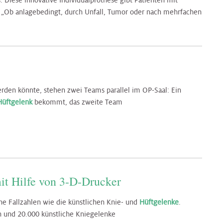
 Diese innovative Individualprothese gibt Patienten mit
 „Ob anlagebedingt, durch Unfall, Tumor oder nach mehrfachen
en könnte, stehen zwei Teams parallel im OP-Saal: Ein
Hüftgelenk
bekommt, das zweite Team
it Hilfe von 3-D-Drucker
he Fallzahlen wie die künstlichen Knie- und
Hüftgelenke
.
n und 20.000 künstliche Kniegelenke