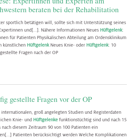
hese: Expertinnen und Experten am
estern beraten bei der Rehabilitation
r sportlich betätigen will, sollte sich mit Unterstützung seines
Expertinnen und[...]. Nähere Informationen Neues
Hüftgelenk
:
onen für Patienten Physikalischen Abteilung am Ordensklinikum
n künstlichen
Hüftgelenk
Neues Knie- oder
Hüftgelenk
: 10
 gestellte Fragen nach der OP
ig gestellte Fragen vor der OP
 internationalen, groß angelegten Studien und Registerdaten
lichen Knie- und
Hüftgelenke
funktionstüchtig sind und nach 15
ss nach diesem Zeitraum 90 von 100 Patienten ein
ren[...] Patienten berücksichtigt werden Welche Komplikationen