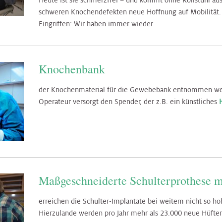
Heute ist sie schmerzfrei – und kommt ohne Rollstuhl aus.
schweren Knochendefekten neue Hoffnung auf Mobilität.
Eingriffen: Wir haben immer wieder
Knochenbank
der Knochenmaterial für die Gewebebank entnommen werd
Operateur versorgt den Spender, der z.B. ein künstliches
Maßgeschneiderte Schulterprothese m
erreichen die Schulter-Implantate bei weitem nicht so ho
Hierzulande werden pro Jahr mehr als 23.000 neue Hüfte