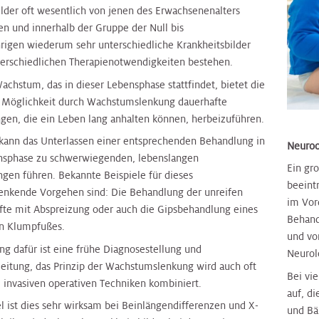
ilder oft wesentlich von jenen des Erwachsenenalters
en und innerhalb der Gruppe der Null bis
rigen wiederum sehr unterschiedliche Krankheitsbilder
terschiedlichen Therapienotwendigkeiten bestehen.
achstum, das in dieser Lebensphase stattfindet, bietet die
e Möglichkeit durch Wachstumslenkung dauerhafte
gen, die ein Leben lang anhalten können, herbeizuführen.
ann das Unterlassen einer entsprechenden Behandlung in
Neuroo
nsphase zu schwerwiegenden, lebenslangen
Ein gr
gen führen. Bekannte Beispiele für dieses
beeint
nkende Vorgehen sind: Die Behandlung der unreifen
im Vor
fte mit Abspreizung oder auch die Gipsbehandlung eines
Behand
n Klumpfußes.
und vo
ng dafür ist eine frühe Diagnosestellung und
Neurol
leitung, das Prinzip der Wachstumslenkung wird auch oft
Bei vi
 invasiven operativen Techniken kombiniert.
auf, d
l ist dies sehr wirksam bei Beinlängendifferenzen und X-
und Bä