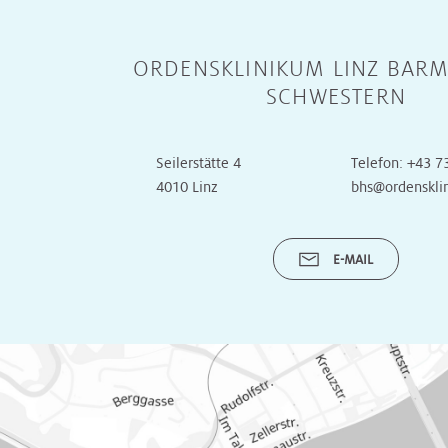
Radiologie
Radiologie
Transplantationszentrum
ORDENSKLINIKUM LINZ BARM
Radioonkologie
Radioonkologie
SCHWESTERN
Urologie
Urologie
Seilerstätte 4
Telefon:
+43 7
4010 Linz
bhs@ordenskli
OP
OP
E-MAIL
Onkologische
Onkologische
Tagesklinik
Tagesklinik
Operative
Operative
Tagesklinik
Tagesklinik