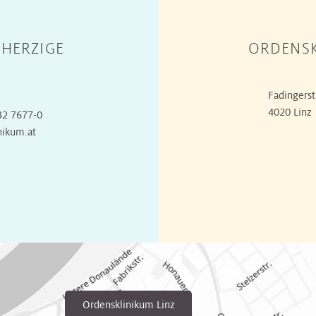
HERZIGE
ORDENSK
Fadingerst
4020 Linz
32 7677-0
nikum.at
Ordensklinikum Linz