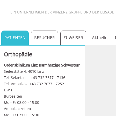
EIN UNTERNEHMEN DER
VINZENZ GRUPPE
UND DER
ELISABE
PATIENTEN
BESUCHER
ZUWEISER
Aktuelles
Bauch
Akutgeriatrie
Notfallambulanz
Tumorzentrum
Pflegeverständnis
Barmherzige
Barmherzige
Barmherzige
Termine
Barmherzige
Barmherzige
Barmherzige
Schnell
Akutgeriatrie
Tumorzentrum
AM
Serviceleistungen
Kongresse
Idee
Orthopädie
Schwestern
Schwestern
Schwestern
&
Schwestern
Schwestern
Schwestern
und
PULS
&
und
Ordensklinikum Linz Barmherzige Schwestern
Informationen
einfach
Zuweisermagazin
Seminare
Konzept
Bewegungsapparat
Akutstation
Akutgeriatrie
Viszeralonkologisches
Beratung
Akutstation
Viszeralonkologisches
Kontakt
Seilerstätte 4, 4010 Linz
zuweisen
Zentrum
und
Elisabethinen
Elisabethinen
Elisabethinen
Elisabethinen
Elisabethinen
Elisabethinen
Zentrum
&
Tel. Sekretariat: +43 732 7677 - 7136
Therapie
Mediathek
Newsletter
Team
Rückblick
Unsere
Tel. Ambulanz: +43 732 7677 - 7252
Blut
Anästhesie
Anästhesie
Anästhesie
Ambulanzzeiten
abonnieren
Partner*innen
E-Mail
&
&
Autoimmunzentrum
Patientenrechte
Krankentransporte
Rehabiliation
&
Bauchspeicheldrüsenzentrum
&
Bürozeiten
Intensivmedizin
Intensivmedizin
Führungskräfte
und
&
Selbsthilfegruppen
Intensivmedizin
Feedback
Kontakte
Mo - Fr 08:00 - 15:00
Frauengesundheit
in
Fahrtkosten
Kur
Lehrgänge
Ambulanzzeiten
Bauchspeicheldrüsenzentrum
ELGA
Beckenbodenzentrum
der
Mo - Fr 07:00 - 15:30
Chirurgie
Chirurgie
Selbsthilfegruppen
Chirurgie