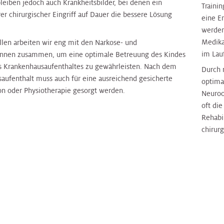
leiben jedoch auch Krankheitsbilder, bei denen ein
Traini
r chirurgischer Eingriff auf Dauer die bessere Lösung
eine E
werden
Medika
ällen arbeiten wir eng mit den Narkose- und
im Lau
innen zusammen, um eine optimale Betreuung des Kindes
 Krankenhausaufenthaltes zu gewährleisten. Nach dem
Durch 
aufenthalt muss auch für eine ausreichend gesicherte
optima
ion oder Physiotherapie gesorgt werden.
Neuroo
oft di
Rehabil
chirurg