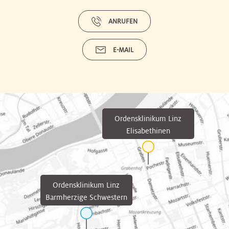
ANRUFEN
E-MAIL
Ordensklinikum Linz
Elisabethinen
Ordensklinikum Linz
Barmherzige Schwestern