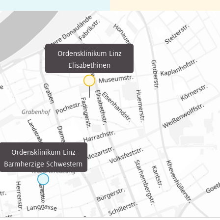
Ordensklinikum Linz
Elisabethinen
Ordensklinikum Linz
Barmherzige Schwestern