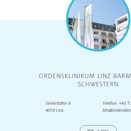
Radiologie
Radiologie
Transplantationszentrum
Radioonkologie
Radioonkologie
Urologie
Urologie
OP
OP
ORDENSKLINIKUM LINZ BARM
Onkologische
Onkologische
SCHWESTERN
Tagesklinik
Tagesklinik
Seilerstätte 4
Telefon:
+43 7
Operative
Operative
4010 Linz
bhs@ordenskli
Tagesklinik
Tagesklinik