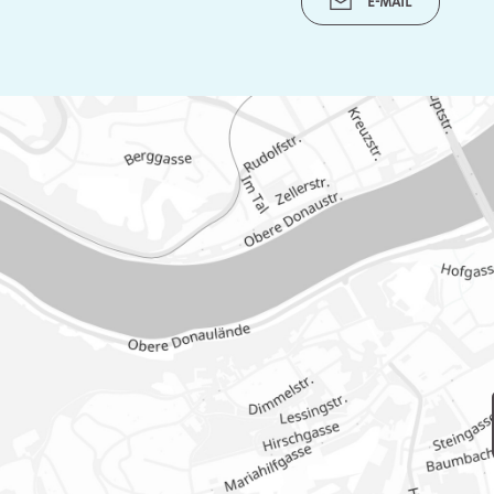
E-MAIL
Unsere
Turnusärzte