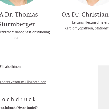
A Dr. Thomas
OA Dr. Christia
Leitung Herzinsuffizien
Sturmberger
Kardiomyopathien, Stations
rzkatheterlabor, Stationsführung
8A
 Elisabethinen
 Thorax-Zentrum Elisabethinen
hochdruck
thochdruck (Hypertonie)?