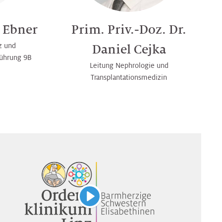
n Ebner
Prim. Priv.-Doz. Dr.
z und
Daniel Cejka
führung 9B
Leitung Nephrologie und
Transplantationsmedizin
Abspielen