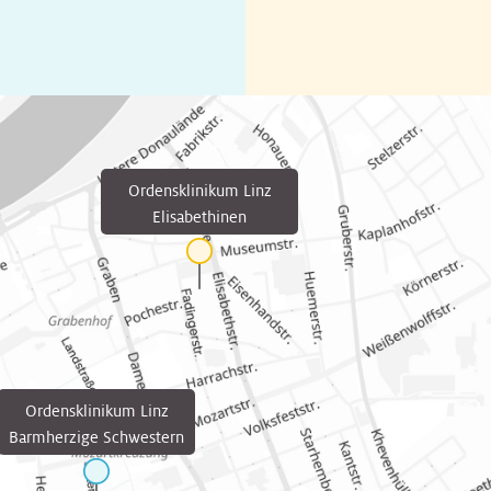
Ordensklinikum Linz
Elisabethinen
Ordensklinikum Linz
Barmherzige Schwestern