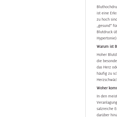
Klinische
Medizin
Hals
&
&
Hals-
Bluthochdru
Studienzentrale
Tumorzentrum
Jugendheilkunde
Jugendheilkunde
Tumorzentrum
ist eine Er
zu hoch sin
Plastische
„gesund“ fü
Chirurgie
Nierenkrebszentrum
Kinderurologie
Kinderurologie
Nierenkrebszentrum
Blutdruck ü
Hypertonie)
Pneumologie
Interdisziplinäres
Klinische
Klinische
Peritonealkarzinose-
Warum ist B
Zentrum
Psychologie
Psychologie
Zentrum
Hoher Blutdr
für
Radiologie
die besonde
Infektionsmedizin
das Herz ode
Labors
und
Labors
PET
häufig zu s
Mikr
-
Radioonkologie
Herzschwäc
CT
Nephrologie
Nephrologie
Zentrum
Woher komm
Peritonealkarzinosezentrum
Rheumaambulanz
In den meist
Nuklearmedizin
Nuklearmedizin
Veranlagung
Prostatazentrum
PET
salzreiche
Urologie
–
darüber hin