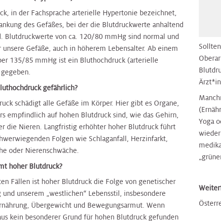
ck, in der Fachsprache arterielle Hypertonie bezeichnet,
krankung des Gefäßes, bei der die Blutdruckwerte anhaltend
d. Blutdruckwerte von ca. 120/80 mmHg sind normal und
Sollte
r unsere Gefäße, auch in höherem Lebensalter. Ab einem
Oberar
ber 135/85 mmHg ist ein Bluthochdruck (arterielle
Blutdru
 gegeben.
Ärzt*i
luthochdruck gefährlich?
Manchm
uck schädigt alle Gefäße im Körper. Hier gibt es Organe,
(Ernäh
rs empfindlich auf hohen Blutdruck sind, wie das Gehirn,
Yoga o
r die Nieren. Langfristig erhöhter hoher Blutdruck führt
wieder 
chwerwiegenden Folgen wie Schlaganfall, Herzinfarkt,
medika
he oder Nierenschwäche.
„grüne
t hoher Blutdruck?
en Fällen ist hoher Blutdruck die Folge von genetischer
Weiter
 und unserem „westlichen“ Lebensstil, insbesondere
Österr
 Ernährung, Übergewicht und Bewegungsarmut. Wenn
aus kein besonderer Grund für hohen Blutdruck gefunden