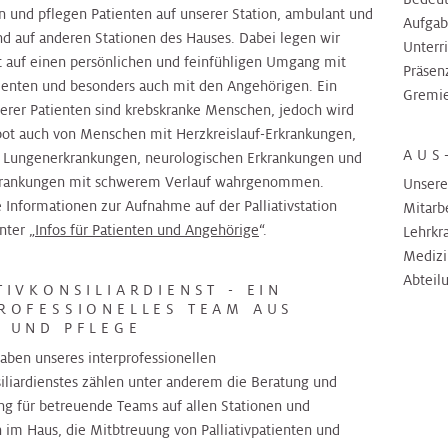
n und pflegen Patienten auf unserer Station, ambulant und
Aufgab
nd auf anderen Stationen des Hauses. Dabei legen wir
Unterr
 auf einen persönlichen und feinfühligen Umgang mit
Präsenz
ienten und besonders auch mit den Angehörigen. Ein
Gremien
serer Patienten sind krebskranke Menschen, jedoch wird
ot auch von Menschen mit Herzkreislauf-Erkrankungen,
AUS
 Lungenerkrankungen, neurologischen Erkrankungen und
krankungen mit schwerem Verlauf wahrgenommen.
Unsere
 Informationen zur Aufnahme auf der Palliativstation
Mitarbe
nter „
Infos für Patienten und Angehörige
“.
Lehrkr
Medizi
Abteilu
TIVKONSILIARDIENST - EIN
ROFESSIONELLES TEAM AUS
 UND PFLEGE
aben unseres interprofessionellen
siliardienstes zählen unter anderem die Beratung und
ng für betreuende Teams auf allen Stationen und
im Haus, die Mitbtreuung von Palliativpatienten und