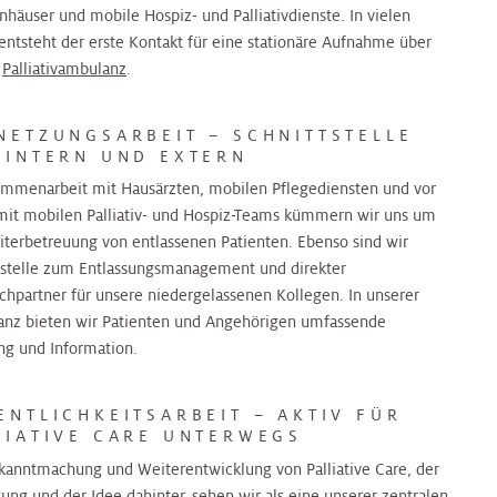
nhäuser und mobile Hospiz- und Palliativdienste. In vielen
 entsteht der erste Kontakt für eine stationäre Aufnahme über
e
Palliativambulanz
.
NETZUNGSARBEIT – SCHNITTSTELLE
 INTERN UND EXTERN
ammenarbeit mit Hausärzten, mobilen Pflegediensten und vor
mit mobilen Palliativ- und Hospiz-Teams kümmern wir uns um
iterbetreuung von entlassenen Patienten. Ebenso sind wir
tstelle zum Entlassungsmanagement und direkter
chpartner für unsere niedergelassenen Kollegen. In unserer
nz bieten wir Patienten und Angehörigen umfassende
ng und Information.
ENTLICHKEITSARBEIT – AKTIV FÜR
LIATIVE CARE UNTERWEGS
kanntmachung und Weiterentwicklung von Palliative Care, der
ung und der Idee dahinter, sehen wir als eine unserer zentralen