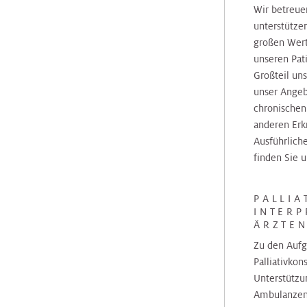
&
Orthopädie
Orthopädie
Wir betreue
CT
Schilddrüsen-
Andrologie
unterstütze
Zentrum
Zentrum
großen Wert
Palliative
Palliative
unseren Pat
Care
Care
Prostatazentrum
Speiseröhrenzentrum
Großteil un
unser Angeb
chronischen
Pathologie
Pathologie
Sarkomzentrum
Thorax-
anderen Er
Zentrum
Ausführliche
Physikalische
Physikalische
finden Sie u
Schilddrüsen
Medizin
Medizin
Zentrum
Transplantationszentrum
PALLIA
INTERP
Plastische
Plastische
Speiseröhrenzentrum
ÄRZTEN
Chirurgie
Chirurgie
Zu den Aufg
Palliativkon
Thorax
Pneumologie
Pneumologie
Unterstützu
Zentrum
Ambulanzen 