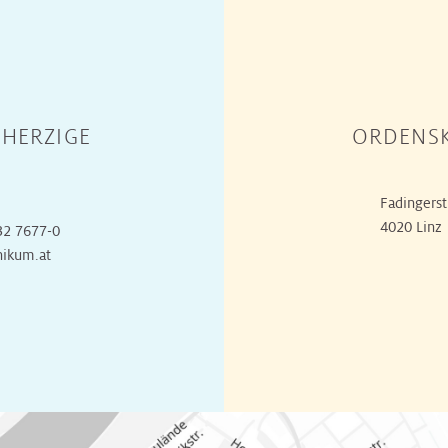
HERZIGE
ORDENSK
Fadingerst
4020 Linz
32 7677-0
nikum.at