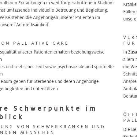
heilbaren Erkrankungen in weit fortgeschrittenem Stadium
Kranke
hst umfassende individuelle Betreuung und Begleitung.
Fällen
 Weise stehen die Angehörigen unserer Patienten im
unser
 unserer Aufmerksamkeit.
VER
VON PALLIATIVE CARE
FÜR
squalität unserer Patienten erhalten beziehungsweise
In Zus
n
allem 
hes und seelisches Leid sowie psychosoziale und spirituelle
die We
rn
Schnit
/ Raum geben für Sterbende und deren Angehörige
Anspre
e begleiten und unterstützen
Ambula
Beratu
re Schwerpunkte im
ÖFF
blick
PAL
UUNG VON SCHWERKRANKEN UND
Die Be
ENDEN MENSCHEN
Bedeut