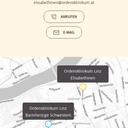
elisabethinen@ordensklinikum.at
ANRUFEN
E-MAIL
Ordensklinikum Linz
Elisabethinen
Ordensklinikum Linz
Barmherzige Schwestern