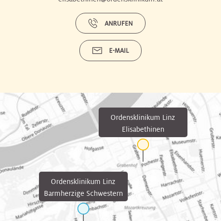
ANRUFEN
E-MAIL
Ordensklinikum Linz
Elisabethinen
Ordensklinikum Linz
Barmherzige Schwestern