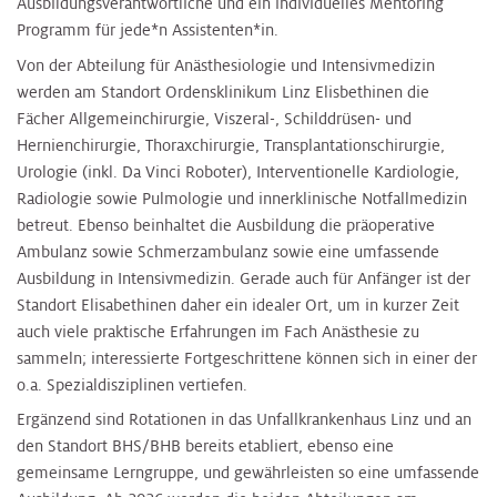
Ausbildungsverantwortliche und ein individuelles Mentoring
Programm für jede*n Assistenten*in.
Von der Abteilung für Anästhesiologie und Intensivmedizin
werden am Standort Ordensklinikum Linz Elisbethinen die
Fächer Allgemeinchirurgie, Viszeral-, Schilddrüsen- und
Hernienchirurgie, Thoraxchirurgie, Transplantationschirurgie,
Urologie (inkl. Da Vinci Roboter), Interventionelle Kardiologie,
Radiologie sowie Pulmologie und innerklinische Notfallmedizin
betreut. Ebenso beinhaltet die Ausbildung die präoperative
Ambulanz sowie Schmerzambulanz sowie eine umfassende
Ausbildung in Intensivmedizin. Gerade auch für Anfänger ist der
Standort Elisabethinen daher ein idealer Ort, um in kurzer Zeit
auch viele praktische Erfahrungen im Fach Anästhesie zu
sammeln; interessierte Fortgeschrittene können sich in einer der
o.a. Spezialdisziplinen vertiefen.
Ergänzend sind Rotationen in das Unfallkrankenhaus Linz und an
den Standort BHS/BHB bereits etabliert, ebenso eine
gemeinsame Lerngruppe, und gewährleisten so eine umfassende