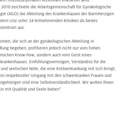
nem multidisziplinären Ärzteteam erarbeitet wird.
r 2010 zeichnete die Arbeitsgemeinschaft für Gynäkologische
gie (AGO) die Abteilung des Krankenhauses der Barmherzigen
tern Linz unter 24 teilnehmenden Kliniken als bestes
nzentrum aus.
tinnen, die sich an der gynäkologischen Abteilung in
lung begeben, profitieren jedoch nicht nur vom hohen
nischen Know-how, sondern auch vom Geist eines
krankenhauses. Einfühlungsvermögen, Verständnis für die
 und seelischen Nöte, die eine Krebserkrankung mit sich bringt,
ein respektvoller Umgang mit den schwerkranken Frauen und
Angehörigen sind eine Selbstverständlichkeit. Wir wollen Ihnen
in mit Qualität und Seele bieten“.