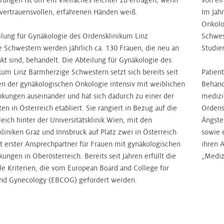
rungen ist um ein Vielfaches leichter zu ertragen, wenn
von ei
 vertrauensvollen, erfahrenen Händen weiß.
Im Jah
Onkolo
ilung für Gynäkologie des Ordensklinikum Linz
Schwes
 Schwestern werden jährlich ca. 130 Frauen, die neu an
Studie
kt sind, behandelt. Die Abteilung für Gynäkologie des
kum Linz Barmherzige Schwestern setzt sich bereits seit
Patien
n der gynäkologischen Onkologie intensiv mit weiblichen
Behand
kungen auseinander und hat sich dadurch zu einer der
medizi
ten in Österreich etabliert. Sie rangiert in Bezug auf die
Ordens
leich hinter der Universitätsklinik Wien, mit den
Ängste
kliniken Graz und Innsbruck auf Platz zwei in Österreich
sowie 
it erster Ansprechpartner für Frauen mit gynäkologischen
ihren 
ungen in Oberösterreich. Bereits seit Jahren erfüllt die
„Mediz
le Kriterien, die vom European Board and College for
and Gynecology (EBCOG) gefordert werden.