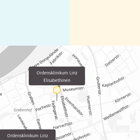
Ordensklinikum Linz
Elisabethinen
Ordensklinikum Linz