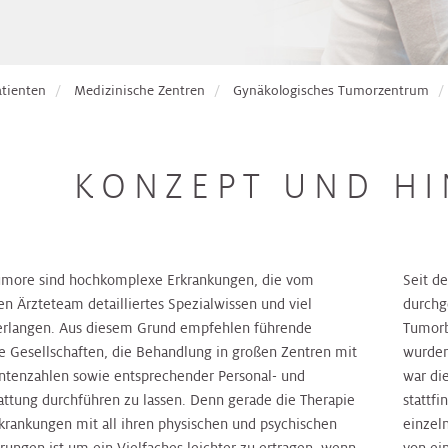
atienten
Medizinische Zentren
Gynäkologisches Tumorzentrum
KONZEPT UND H
umore sind hochkomplexe Erkrankungen, die vom
Seit d
n Ärzteteam detailliertes Spezialwissen und viel
durchge
erlangen. Aus diesem Grund empfehlen führende
Tumorb
e Gesellschaften, die Behandlung in großen Zentren mit
wurden
ntenzahlen sowie entsprechender Personal- und
war di
attung durchführen zu lassen. Denn gerade die Therapie
stattf
krankungen mit all ihren physischen und psychischen
einzeln