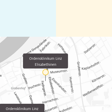
Ordensklinikum Linz
Elisabethinen
Ordensklinikum Linz