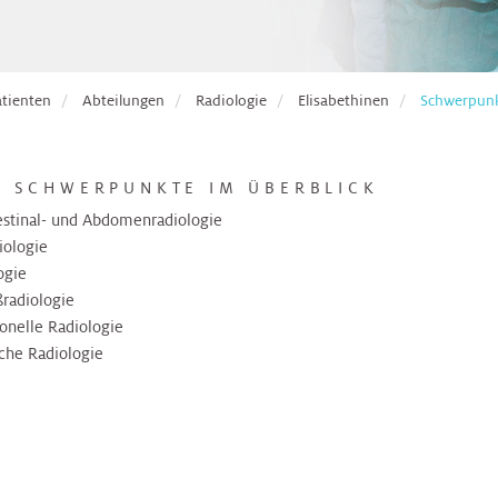
atienten
Abteilungen
Radiologie
Elisabethinen
Schwerpunk
E SCHWERPUNKTE IM ÜBERBLICK
estinal- und Abdomenradiologie
iologie
ogie
radiologie
ionelle Radiologie
che Radiologie