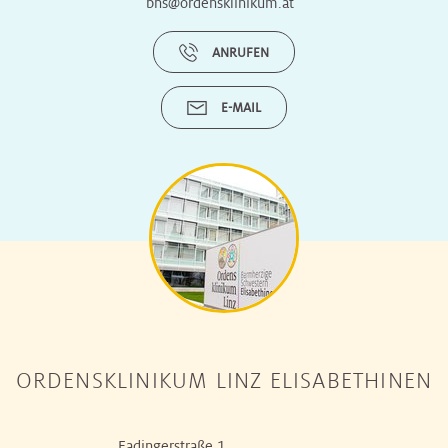
bhs@ordensklinikum.at
ANRUFEN
E-MAIL
ORDENSKLINIKUM LINZ ELISABETHINEN
Fadingerstraße 1