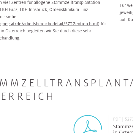
n vier Zentren für allogene Stammzelltransplantation
Für we
LKH Graz, LKH Innsbruck, Ordensklinikum Linz
jeweil
n - siehe
auf. K
goeg.at/de/arbeitsbereichedetail/SZT-Zentren.html
) für
in Österreich begleiten wir Sie durch diese sehr
ehandlung.
AMMZELLTRANSPLANT
TERREICH
PDF | 527
Stammzel
in Öster