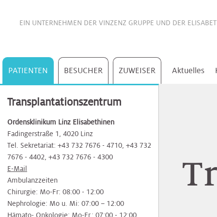
EIN UNTERNEHMEN DER
VINZENZ GRUPPE
UND DER
ELISABE
PATIENTEN
BESUCHER
ZUWEISER
Aktuelles
Bauch
Akutgeriatrie
Notfallambulanz
Tumorzentrum
Pflegeverständnis
Barmherzige
Barmherzige
Barmherzige
Termine
Barmherzige
Barmherzige
Barmherzige
Schnell
Akutgeriatrie
Tumorzentrum
AM
Serviceleistungen
Kongresse
Idee
Transplantationszentrum
Schwestern
Schwestern
Schwestern
&
Schwestern
Schwestern
Schwestern
und
PULS
&
und
Ordensklinikum Linz Elisabethinen
Informationen
einfach
Zuweisermagazin
Seminare
Konzept
Bewegungsapparat
Akutstation
Akutgeriatrie
Viszeralonkologisches
Beratung
Akutstation
Viszeralonkologisches
Kontakt
Fadingerstraße 1, 4020 Linz
zuweisen
Zentrum
und
Elisabethinen
Elisabethinen
Elisabethinen
Elisabethinen
Elisabethinen
Elisabethinen
Zentrum
&
Tel. Sekretariat: +43 732 7676 - 4710, +43 732
Therapie
Mediathek
Newsletter
Team
Rückblick
Unsere
7676 - 4402, +43 732 7676 - 4300
T
Blut
Anästhesie
Anästhesie
Anästhesie
Ambulanzzeiten
abonnieren
Partner*innen
E-Mail
&
&
Autoimmunzentrum
Patientenrechte
Krankentransporte
Rehabiliation
&
Bauchspeicheldrüsenzentrum
&
Ambulanzzeiten
Intensivmedizin
Intensivmedizin
Führungskräfte
und
&
Selbsthilfegruppen
Intensivmedizin
Feedback
Kontakte
Chirurgie: Mo-Fr: 08:00 - 12:00
Frauengesundheit
in
Fahrtkosten
Kur
Lehrgänge
Nephrologie: Mo u. Mi: 07:00 – 12:00
Bauchspeicheldrüsenzentrum
ELGA
Beckenbodenzentrum
der
Hämato- Onkologie: Mo-Fr.: 07:00 - 12:00
Chirurgie
Chirurgie
Selbsthilfegruppen
Chirurgie