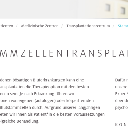
atienten
Medizinische Zentren
Transplantationszentrum
Stamm
AMMZELLENTRANSPLA
edenen bösartigen Bluterkrankungen kann eine
Dafür 
ansplantation die Therapieoption mit den besten
unsere
ncen sein. Je nach Erkrankung führen wir
Expert
tionen von eigenen (autologen) oder körperfremden
über d
 Blutstammzellen durch. Aufgrund unserer langjährigen
psycho
ieten wir Ihnen als Patient*in die besten Voraussetzungen
folgreiche Behandlung.
KON