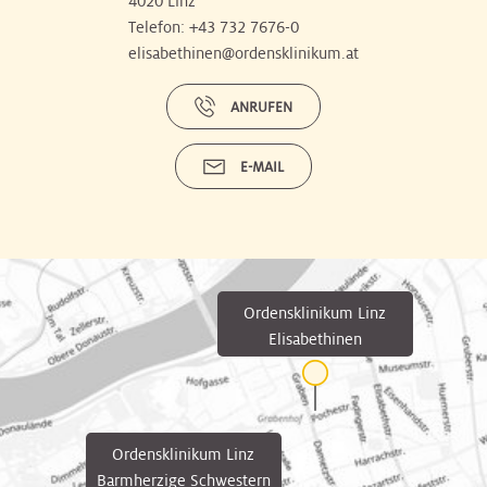
4020 Linz
Telefon:
+43 732 7676-0
elisabethinen@ordensklinikum.at
ANRUFEN
E-MAIL
Ordensklinikum Linz
Elisabethinen
Ordensklinikum Linz
Barmherzige Schwestern