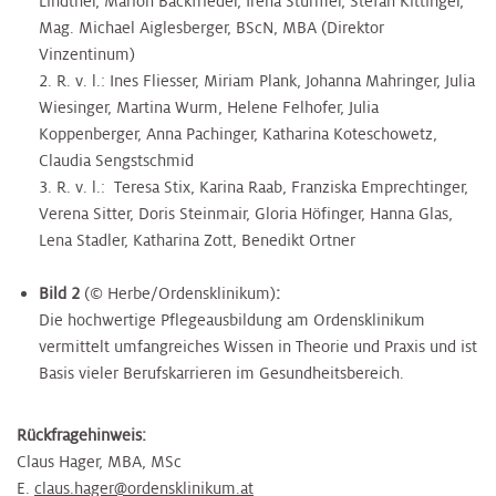
Lindtner, Marion Backfrieder, Irena Stürmer, Stefan Kittinger,
Mag. Michael Aiglesberger, BScN, MBA (Direktor
Vinzentinum)
2. R. v. l.: Ines Fliesser, Miriam Plank, Johanna Mahringer, Julia
Wiesinger, Martina Wurm, Helene Felhofer, Julia
Koppenberger, Anna Pachinger, Katharina Koteschowetz,
Claudia Sengstschmid
3. R. v. l.: Teresa Stix, Karina Raab, Franziska Emprechtinger,
Verena Sitter, Doris Steinmair, Gloria Höfinger, Hanna Glas,
Lena Stadler, Katharina Zott, Benedikt Ortner
Bild 2
(© Herbe/Ordensklinikum)
:
Die hochwertige Pflegeausbildung am Ordensklinikum
vermittelt umfangreiches Wissen in Theorie und Praxis und ist
Basis vieler Berufskarrieren im Gesundheitsbereich.
Rückfragehinweis:
Claus Hager, MBA, MSc
E.
claus.hager@ordensklinikum.at