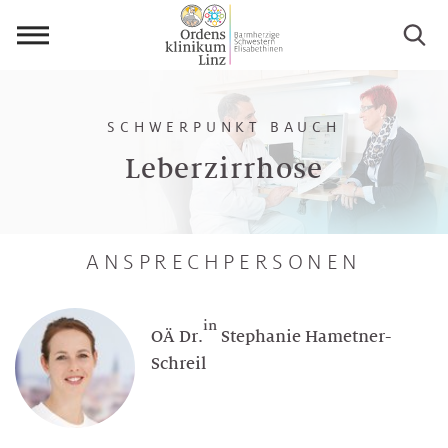
Menü
öffnen
SCHWERPUNKT BAUCH
Leberzirrhose
ANSPRECHPERSONEN
in
OÄ Dr.
Stephanie Hametner-
Schreil