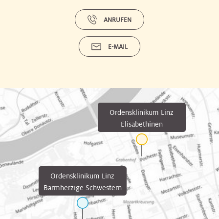
ANRUFEN
E-MAIL
Ordensklinikum Linz
Elisabethinen
Ordensklinikum Linz
Barmherzige Schwestern