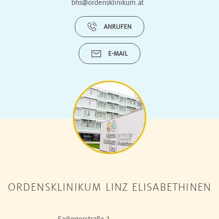
bhs@ordensklinikum.at
ANRUFEN
E-MAIL
ORDENSKLINIKUM LINZ ELISABETHINEN