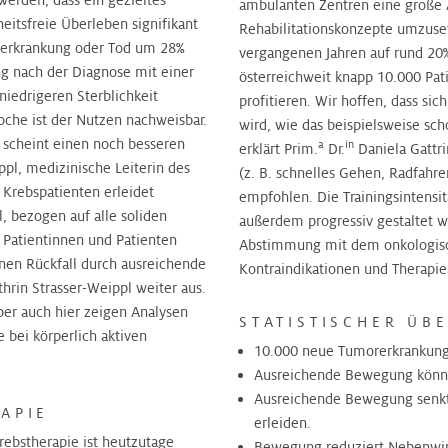
erden, dass ein gezieltes
ambulanten Zentren eine große
tsfreie Überleben signifikant
Rehabilitationskonzepte umzuse
ebserkrankung oder Tod um 28%
vergangenen Jahren auf rund 20
ng nach der Diagnose mit einer
österreichweit knapp 10.000 Pa
niedrigeren Sterblichkeit
profitieren. Wir hoffen, dass si
oche ist der Nutzen nachweisbar.
wird, wie das beispielsweise sch
ng scheint einen noch besseren
a
in
erklärt Prim.
Dr.
Daniela Gattri
ppl, medizinische Leiterin des
(z. B. schnelles Gehen, Radfahre
Krebspatienten erleidet
empfohlen. Die Trainingsintensit
l, bezogen auf alle soliden
außerdem progressiv gestaltet 
 Patientinnen und Patienten
Abstimmung mit dem onkologisch
inen Rückfall durch ausreichende
Kontraindikationen und Therapie
hrin Strasser-Weippl weiter aus.
ber auch hier zeigen Analysen
STATISTISCHER ÜB
 bei körperlich aktiven
10.000 neue Tumorerkrankunge
Ausreichende Bewegung könnte
Ausreichende Bewegung senkt 
APIE
erleiden.
ebstherapie ist heutzutage
Bewegung reduziert Nebenwirk