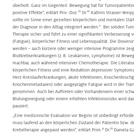
Unsere
überholt. Ganz im Gegenteil: Bewegung hat für Tumorpatientin
Turnusärzte
in
in
positive Effekte“, erklärt Priv.-Doz.
Dr.
Kathrin Strasser-Wei
sollte im Sinne einer gezielten körperlichen und mentalen Stär
der Diagnose in den Alltag integriert werden.“ Bei soliden T
Therapie sicher und führt zu einer signifikanten Verbesserung 
(Fatigue), körperlicher Fitness und Lebensqualität. Die Dosierun
werden – auch kürzere oder weniger intensive Programme zeige
Blutkrebserkrankungen (z. B. Leukämien, Lymphome) ist Beweg
machbar, auch während intensiver Chemotherapie. Die Literatu
körperlichen Fitness und eine Reduktion depressiver Symptom
Herz-Kreislauferkrankungen, akute Infektionen, Knochenbruchge
Knochenmetastasen) oder ausgeprägte Fatigue wird in der Trai
genommen. Auch bei Auftreten oder Vorhandensein einer schw
Blutungsneigung oder einem erhöhten Infektionsrisiko wird das
pausiert.
„Eine medizinische Evaluation vor Beginn ist unbedingt erforde
muss laufend an den körperlichen Zustand der Patientin bzw. d
a
in
Krebstherapie angepasst werden“, erklärt Prim.
Dr.
Daniela Gat