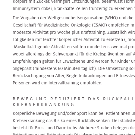
&
Körpers mit Zucker, verringert Entzündungen, beeinflusst Hormo
Orthopädie
Orthopädie
CT
Schilddrüsen-
Andrologie
Immunsystem dabei, krankhafte Zellen frühzeitig zu erkennen.
Zentrum
Zentrum
Die Vorgaben der Weltgesundheitsorganisation (WHO) und die L
Palliative
Palliative
Gesellschaft für Medizinische Onkologie (ESMO) empfehlen m
Care
Care
Prostatazentrum
Speiseröhrenzentrum
moderate Aktivität pro Woche plus Krafttraining. Zusätzlich wi
Tätigkeiten mit leichter körperlicher Aktivität zu ersetzen („mo
Muskelkräftigende Aktivitäten sollten mindestens zweimal pr
Pathologie
Pathologie
Sarkomzentrum
Thorax-
wobei allerdings der Schwerpunkt für die Krebsprävention auf A
Zentrum
Empfehlungen gelten für Erwachsene und werden für Kinder u
Physikalische
Physikalische
angepasst (mindestens 60 Minuten täglich). Die Umsetzung sollt
Schilddrüsen
Medizin
Medizin
Berücksichtigung von Alter, Begleiterkrankungen und Fitnesslev
Zentrum
Transplantationszentrum
Personen wird ein Intervalltraining empfohlen.
Plastische
Plastische
Speiseröhrenzentrum
BEWEGUNG REDUZIERT DAS RÜCKFALL
Chirurgie
Chirurgie
KREBSERKRANKUNG
Körperliche Bewegung und/oder Sport kann bei Patientinnen un
Thorax
Krebserkrankung das Risiko eines Rückfalls senken. Der stärkst
Pneumologie
Pneumologie
Zentrum
besteht für Brust- und Darmkrebs. Mehrere Studien belegen 