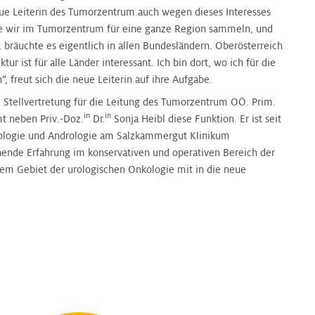
eue Leiterin des Tumorzentrum auch wegen dieses Interesses
die wir im Tumorzentrum für eine ganze Region sammeln, und
 bräuchte es eigentlich in allen Bundesländern. Oberösterreich
ktur ist für alle Länder interessant. Ich bin dort, wo ich für die
“, freut sich die neue Leiterin auf ihre Aufgabe.
e Stellvertretung für die Leitung des Tumorzentrum OÖ. Prim.
in
in
t neben Priv.-Doz.
Dr.
Sonja Heibl diese Funktion. Er ist seit
Urologie und Andrologie am Salzkammergut Klinikum
hende Erfahrung im konservativen und operativen Bereich der
em Gebiet der urologischen Onkologie mit in die neue