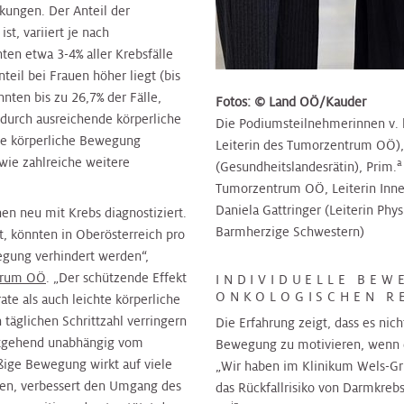
kungen. Der Anteil der
t, variiert je nach
en etwa 3-4% aller Krebsfälle
eil bei Frauen höher liegt (bis
nten bis zu 26,7% der Fälle,
Fotos: © Land OÖ/Kauder
durch ausreichende körperliche
Die Podiumsteilnehmerinnen v. l.
nde körperliche Bewegung
Leiterin des Tumorzentrum OÖ),
wie zahlreiche weitere
a
(Gesundheitslandesrätin), Prim.
Tumorzentrum OÖ, Leiterin Inner
Daniela Gattringer (Leiterin Ph
n neu mit Krebs diagnostiziert.
Barmherzige Schwestern)
, könnten in Oberösterreich pro
egung verhindert werden“,
trum OÖ
. „Der schützende Effekt
INDIVIDUELLE BEW
ONKOLOGISCHEN RE
te als auch leichte körperliche
n täglichen Schrittzahl verringern
Die Erfahrung zeigt, dass es nic
eitgehend unabhängig vom
Bewegung zu motivieren, wenn die
ige Bewegung wirkt auf viele
„Wir haben im Klinikum Wels-Gri
iden, verbessert den Umgang des
das Rückfallrisiko von Darmkrebs