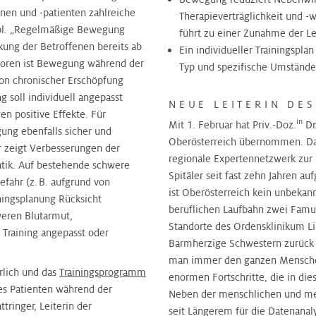
nen und -patienten zahlreiche
Therapieverträglichkeit und -w
ppl. „Regelmäßige Bewegung
führt zu einer Zunahme der Le
kung der Betroffenen bereits ab
Ein individueller Trainingsplan
umoren ist Bewegung während der
Typ und spezifische Umstände
von chronischer Erschöpfung
g soll individuell angepasst
NEUE LEITERIN DE
n positive Effekte. Für
in
Mit 1. Februar hat Priv.-Doz.
Dr
ung ebenfalls sicher und
Oberösterreich übernommen. Dami
r zeigt Verbesserungen der
regionale Expertennetzwerk zur
atik. Auf bestehende schwere
Spitäler seit fast zehn Jahren au
fahr (z. B. aufgrund von
ist Oberösterreich kein unbekann
ningsplanung Rücksicht
beruflichen Laufbahn zwei Famu
eren Blutarmut,
Standorte des Ordensklinikum L
 Training angepasst oder
Barmherzige Schwestern zurück n
man immer den ganzen Menschen 
rlich und das
Trainingsprogramm
enormen Fortschritte, die in di
es Patienten während der
Neben der menschlichen und med
tringer, Leiterin der
seit Längerem für die Datenanal