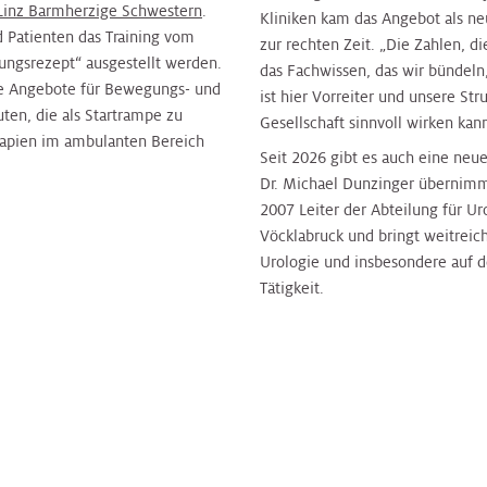
 Linz Barmherzige Schwestern
.
Kliniken kam das Angebot als n
 Patienten das Training vom
zur rechten Zeit. „Die Zahlen, 
ngsrezept“ ausgestellt werden.
das Fachwissen, das wir bündeln,
ene Angebote für Bewegungs- und
ist hier Vorreiter und unsere Stru
ten, die als Startrampe zu
Gesellschaft sinnvoll wirken kann
apien im ambulanten Bereich
Seit 2026 gibt es auch eine neu
Dr. Michael Dunzinger übernimm
2007 Leiter der Abteilung für 
Vöcklabruck und bringt weitreic
Urologie und insbesondere auf d
Tätigkeit.