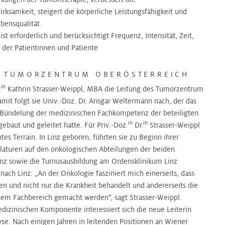
irksamkeit, steigert die körperliche Leistungsfähigkeit und
bensqualität.
 ist erforderlich und berücksichtigt Frequenz, Intensität, Zeit,
 der Patientinnen und Patiente
S TUMORZENTRUM OBERÖSTERREICH
in
.
Kathrin Strasser-Weippl, MBA die Leitung des Tumorzentrum
t folgt sie Univ.-Doz. Dr. Ansgar Weltermann nach, der das
 Bündelung der medizinischen Fachkompetenz der beteiligten
in
in
fgebaut und geleitet hatte. Für Priv.-Doz.
Dr.
Strasser-Weippl
tes Terrain. In Linz geboren, führten sie zu Beginn ihrer
laturen auf den onkologischen Abteilungen der beiden
inz sowie die Turnusausbildung am Ordensklinikum Linz
ach Linz: „An der Onkologie fasziniert mich einerseits, dass
und nicht nur die Krankheit behandelt und andererseits die
esem Fachbereich gemacht werden“, sagt Strasser-Weippl.
izinischen Komponente interessiert sich die neue Leiterin
yse. Nach einigen Jahren in leitenden Positionen an Wiener