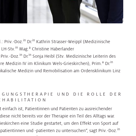
in
in
: Priv.-Doz.
Dr.
Kathrin Strasser-Weippl (Medizinische
in
a
 LH-Stv.
Mag.
Christine Haberlander
in
in
Priv.-Doz.
Dr.
Sonja Heibl (Stv. Medizinische Leiterin des
a
in
e Medizin IV im Klinikum Wels-Grieskirchen), Prim.
Dr.
ysikalische Medizin und Remobilisation am Ordensklinikum Linz
EGUNGSTHERAPIE UND DIE ROLLE DER
HABILITATION
ht einfach ist, Patientinnen und Patienten zu ausreichender
se nicht bereits vor der Therapie ein Teil des Alltags war.
eskirchen eine Studie gestartet, um den Effekt von Sport auf
in
patientinnen und -patienten zu untersuchen“, sagt Priv.-Doz.