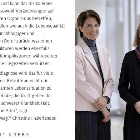
nd kann das Risiko eines
nd sowohl Veränderungen auf
ten Organismus betreffen,
aßen wie auch die Lebensqualität
 unabhängiger und
n Beruf zurück, was einen
rukturen werden ebenfalls
n Komplikationen während der
e Liegezeiten verkürzen.
diagnose wird das für viele
s, Betroffene nicht nur
samten Lebenssituation zu
bote, die Kraft geben. In
 schwerer Krankheit Halt,
e Alter“, sagt
a
 Mag.
Christine Haberlander.
RT KREBS