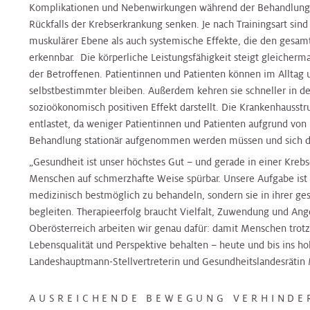
Nierenambulanz
Komplikationen und Nebenwirkungen während der Behandlung u
Blase,
&
Harnblasenkrebs-
&
Zentrum
Tropenmedizin
Rückfalls der Krebserkrankung senken. Je nach Trainingsart si
Prostata
Onkologie
Zentrum
Onkologie
muskulärer Ebene als auch systemische Effekte, die den gesam
Terminvereinbarung
Hernien
erkennbar. Die körperliche Leistungsfähigkeit steigt gleicherm
Kinderurologie
Rheumaambulanz
Alternsmedizin
HNO,
Hautkrebszentrum
HNO,
Referenzzentrum
der Betroffenen. Patientinnen und Patienten können im Alltag
Kopf-
Kopf-
selbstbestimmter bleiben. Außerdem kehren sie schneller in de
und
Labors
und
sozioökonomisch positiven Effekt darstellt. Die Krankenhausst
Änderung/Bekanntgabe
Hämatoonkologisches
Interdisz.
Halschirurgie
Halschirurgie
entlastet, da weniger Patientinnen und Patienten aufgrund vo
Ihrer
Zentrum
Zentrum
Behandlung stationär aufgenommen werden müssen und sich di
Kontaktdaten
Nuklearmedizin
f.
„Gesundheit ist unser höchstes Gut – und gerade in einer Krebs
Hygiene,
Hygiene,
Infektionsmedizin
Hernien
Menschen auf schmerzhafte Weise spürbar. Unsere Aufgabe ist e
Mikrobiologie
Mikrobiologie
und
Zentrales
Orthopädie
Referenzzentrum
medizinisch bestmöglich zu behandeln, sondern sie in ihrer ge
und
und
Mikrobiologie
Bettenmanagement
begleiten. Therapieerfolg braucht Vielfalt, Zuwendung und Ange
Tropenmedizin
Tropenmedizin
Oberösterreich arbeiten wir genau dafür: damit Menschen trotz
Palliative
Gynäkologisches
Gynäkologisches
Lebensqualität und Perspektive behalten – heute und bis ins hoh
Zentrale
Care
Tumorzentrum
Kardiologie
Kardiologie
Tumorzentrum
Landeshauptmann-Stellvertreterin und Gesundheitslandesrätin
Probenannahme
AUSREICHENDE BEWEGUNG VERHINDE
Physikalische
Kopf-
Kinder-
Kinder-
Kopf-