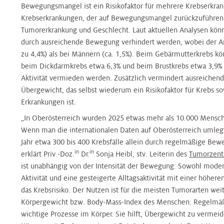
Klinische
Medizin
Hals
Bewegungsmangel ist ein Risikofaktor für mehrere Krebserkran
&
&
Hals-
Studienzentrale
Tumorzentrum
Krebserkrankungen, der auf Bewegungsmangel zurückzuführen is
Jugendheilkunde
Jugendheilkunde
Tumorzentrum
Tumorerkrankung und Geschlecht. Laut aktuellen Analysen könnt
Plastische
durch ausreichende Bewegung verhindert werden, wobei der Ant
Chirurgie
Nierenkrebszentrum
Kinderurologie
Kinderurologie
Nierenkrebszentrum
zu 4,4%) als bei Männern (ca. 1,5%). Beim Gebärmutterkrebs kön
beim Dickdarmkrebs etwa 6,3% und beim Brustkrebs etwa 3,9% 
Aktivität vermieden werden. Zusätzlich vermindert ausreiche
Pneumologie
Interdisziplinäres
Klinische
Klinische
Peritonealkarzinose-
Übergewicht, das selbst wiederum ein Risikofaktor für Krebs so
Zentrum
Psychologie
Psychologie
Zentrum
Erkrankungen ist.
für
Radiologie
„In Oberösterreich wurden 2025 etwas mehr als 10.000 Mensche
Infektionsmedizin
Wenn man die internationalen Daten auf Oberösterreich umlegt
Labors
und
Labors
PET
Jahr etwa 300 bis 400 Krebsfälle allein durch regelmäßige Bew
Mikr
-
Radioonkologie
in
in
erklärt Priv.-Doz.
Dr.
Sonja Heibl, stv. Leiterin des
Tumorzen
CT
Nephrologie
Nephrologie
ist unabhängig von der Intensität der Bewegung: Sowohl modera
Zentrum
Peritonealkarzinosezentrum
Aktivität und eine gesteigerte Alltagsaktivität mit einer höhere
Rheumaambulanz
das Krebsrisiko. Der Nutzen ist für die meisten Tumorarten w
Nuklearmedizin
Nuklearmedizin
Prostatazentrum
Körpergewicht bzw. Body-Mass-Index des Menschen. Regelmäß
PET
Urologie
wichtige Prozesse im Körper. Sie hilft, Übergewicht zu verme
–