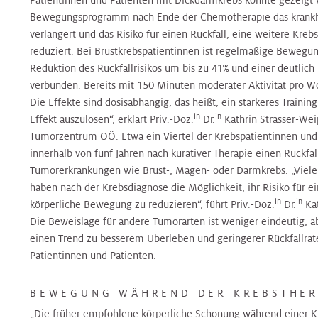
Patientinnen und Patienten mit Dickdarmkrebs konnte gezeigt w
Radiologie
Radiologie
Bewegungsprogramm nach Ende der Chemotherapie das krankhei
Transplantationszentrum
verlängert und das Risiko für einen Rückfall, eine weitere Kr
reduziert. Bei Brustkrebspatientinnen ist regelmäßige Bewegu
Radioonkologie
Radioonkologie
Reduktion des Rückfallrisikos um bis zu 41% und einer deutlich 
verbunden. Bereits mit 150 Minuten moderater Aktivität pro W
Die Effekte sind dosisabhängig, das heißt, ein stärkeres Traini
Urologie
Urologie
in
in
Effekt auszulösen“, erklärt Priv.-Doz.
Dr.
Kathrin Strasser-Wei
Tumorzentrum OÖ. Etwa ein Viertel der Krebspatientinnen und 
innerhalb von fünf Jahren nach kurativer Therapie einen Rückfal
OP
OP
Tumorerkrankungen wie Brust-, Magen- oder Darmkrebs. „Viele
haben nach der Krebsdiagnose die Möglichkeit, ihr Risiko für e
Onkologische
Onkologische
in
in
körperliche Bewegung zu reduzieren“, führt Priv.-Doz.
Dr.
Kat
Tagesklinik
Tagesklinik
Die Beweislage für andere Tumorarten ist weniger eindeutig, a
einen Trend zu besserem Überleben und geringerer Rückfallrate
Patientinnen und Patienten.
Operative
Operative
Tagesklinik
Tagesklinik
BEWEGUNG WÄHREND DER KREBSTHER
„Die früher empfohlene körperliche Schonung während einer Kr