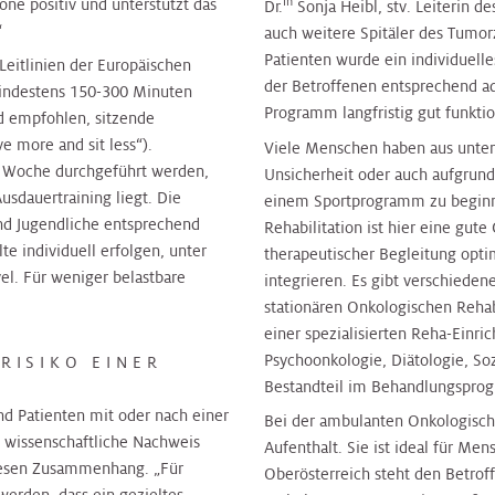
in
ne positiv und unterstützt das
Dr.
Sonja Heibl, stv. Leiterin 
“
auch weitere Spitäler des Tumo
Patienten wurde ein individuell
eitlinien der Europäischen
der Betroffenen entsprechend ad
indestens 150-300 Minuten
Programm langfristig gut funktio
rd empfohlen, sitzende
ve more and sit less“).
Viele Menschen haben aus unter
o Woche durchgeführt werden,
Unsicherheit oder auch aufgrun
usdauertraining liegt. Die
einem Sportprogramm zu beginn
nd Jugendliche entsprechend
Rehabilitation ist hier eine gut
e individuell erfolgen, unter
therapeutischer Begleitung opti
el. Für weniger belastbare
integrieren. Es gibt verschieden
stationären Onkologischen Rehab
einer spezialisierten Reha-Einr
Psychoonkologie, Diätologie, Soz
RISIKO EINER
Bestandteil im Behandlungspro
d Patienten mit oder nach einer
Bei der ambulanten Onkologische
e wissenschaftliche Nachweis
Aufenthalt. Sie ist ideal für Men
diesen Zusammenhang. „Für
Oberösterreich steht den Betrof