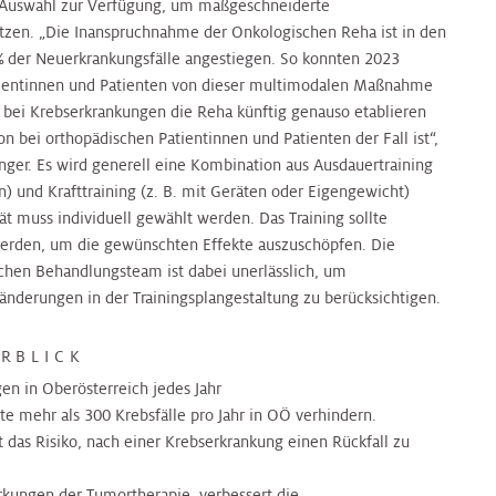
 Auswahl zur Verfügung, um maßgeschneiderte
tzen. „Die Inanspruchnahme der Onkologischen Reha ist in den
% der Neuerkrankungsfälle angestiegen. So konnten 2023
tientinnen und Patienten von dieser multimodalen Maßnahme
ch bei Krebserkrankungen die Reha künftig genauso etablieren
on bei orthopädischen Patientinnen und Patienten der Fall ist“,
nger. Es wird generell eine Kombination aus Ausdauertraining
n) und Krafttraining (z. B. mit Geräten oder Eigengewicht)
ät muss individuell gewählt werden. Das Training sollte
werden, um die gewünschten Effekte auszuschöpfen. Die
en Behandlungsteam ist dabei unerlässlich, um
änderungen in der Trainingsplangestaltung zu berücksichtigen.
ERBLICK
n in Oberösterreich jedes Jahr
 mehr als 300 Krebsfälle pro Jahr in OÖ verhindern.
das Risiko, nach einer Krebserkrankung einen Rückfall zu
ungen der Tumortherapie, verbessert die