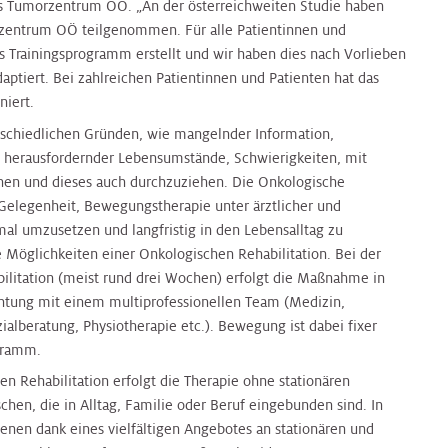
des Tumorzentrum OÖ. „An der österreichweiten Studie haben
rzentrum OÖ teilgenommen. Für alle Patientinnen und
es Trainingsprogramm erstellt und wir haben dies nach Vorlieben
aptiert. Bei zahlreichen Patientinnen und Patienten hat das
niert.
schiedlichen Gründen, wie mangelnder Information,
d herausfordernder Lebensumstände, Schwierigkeiten, mit
en und dieses auch durchzuziehen. Die Onkologische
e Gelegenheit, Bewegungstherapie unter ärztlicher und
mal umzusetzen und langfristig in den Lebensalltag zu
e Möglichkeiten einer Onkologischen Rehabilitation. Bei der
ilitation (meist rund drei Wochen) erfolgt die Maßnahme in
ichtung mit einem multiprofessionellen Team (Medizin,
ialberatung, Physiotherapie etc.). Bewegung ist dabei fixer
gramm.
n Rehabilitation erfolgt die Therapie ohne stationären
schen, die in Alltag, Familie oder Beruf eingebunden sind. In
fenen dank eines vielfältigen Angebotes an stationären und