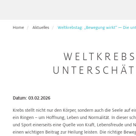
Pflege
Aufnahmetage
Hals,
Ethikberatung
für
Veranstaltungen
Nasen,
Beckenbodenzentrum
Brust-
Krebspatient*innen
Ohren
Dermatologie
Dermatologie
Dermatologie
Gesundheitszentrum
Studienanfragen:
Broschüren
Absolvent*innen
Home
Aktuelles
Weltkrebstag: „Bewegung wirkt“ ─ Die unt.
wiss.
&
Berufsdermatologisches
Selbsthilfegruppen
der
Arbeiten
Formulare
Haut
Diätologie
Gynäkologie
Zentrum
Diätologie
Darm-
für
Krebsakademie
zum
(BDZ)
Gesundheitszentrum
Eltern
Download
WELTKREBS
Pflegepool
&
Herz
Ernährungsteam
Innere
Ernährungsteam
Kontakt
Elisabethinen
Kinder
Medizin
Brust-
EndoProthetikZentrum
UNTERSCHÄT
Befunde
Gesundheitszentrum
anfordern
Kinderheilkunde
Gastroenterologie
Gastroenterologie
Krebsakademie
Beratungsangebote
&
Hals,
Gynäkologisches
Innviertel
Kinderspezialchirurgie
Nasen,
Darm-
Tumorzentrum
Patientenvorstellung
Datum: 03.02.2026
Gynäkologie
Gynäkologie
Ohren
Gesundheitszentrum
im
&
&
Krebs stellt nicht nur den Körper, sondern auch die Seele auf ei
Tumorboard
Lunge
Geburtshilfe
Geburtshilfe
Hautkrebszentrum
ein Ringen – um Hoffnung, Leben und Normalität. In dieser s
Hygiene,
EndoProthetikZentrum
und Sport einerseits eine Quelle von Kraft, Lebensfreude und N
Mikrobiologie
Terminvereinbarung
einen wichtigen Beitrag zur Heilung leisten. Die richtige Bewe
Niere,
Hämatologie
Hämatologie
Hämatoonkologisches
und