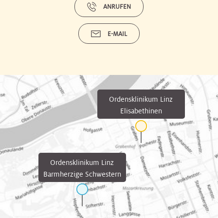
ANRUFEN
E-MAIL
Ordensklinikum Linz
Elisabethinen
Ordensklinikum Linz
Barmherzige Schwestern