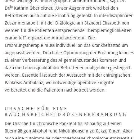
diese wichtige Patientengruppe etablieren konnten“, sagt OÄ
in
Dr.
Kathrin Oberleitner. „Unser Augenmerk wird bei den
Betroffenen auch auf die Ernährung gelenkt. In interdisziplinärer
Zusammenarbeit mit der Diätologie am Standort Elisabethinen
werden für die Patienten entsprechende Therapiemöglichkeiten
erarbeitet“, ergänzt die Ambulanzleiterin. Die
Ernährungstherapie muss individuell an das Krankheitsstadium
angepasst werden. Durch die Optimierung der Ernährung kann es
zu einer Verbesserung des Allgemeinzustandes kommen und
dazu die Lebensqualität der Betroffenen maßgeblich gesteigert
werden. Essentiell ist auch der Austausch mit der chirurgischen
Pankreas Ambulanz, wo notwendige operative Eingriffe
vorbereitet und die Patienten nachbetreut werden.
URSACHE FÜR EINE
BAUCHSPEICHELDRÜSENERKRANKUNG
Die Ursache für chronische Pankreatitis ist häufig auf einen
übermäßigen Alkohol- und Nikotinkonsum zurückzuführen. Aber
auch eine autoimmune oder angeborene chronische Pankreatitis