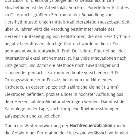
Das Labor für Elektrophysiologie am Ordensklinikum Linz
Elisabethinen ist der Arbeitsplatz von Prof. Pürerfellner. Er hat es
zu Österreichs größtem Zentrum in der Behandlung von
Herzrhythmusstörungen mittels Katheterablation ausgebaut. Seit
über 30 Jahren wird die Verödung bestimmter Areale des
Herzens zur Beseitigung von Fehlströmen, die den Herzrhythmus
negativ beeinflussen, durchgeführt und wurde in dieser Zeit
permanent weiterentwickelt. Prof. Dr. Helmut Pürerfellner, der
international exzellent vernetzt ist, hat viele Innovationen nach
Linz geholt, und damit die Methode noch zuverlässiger und
schonender gemacht. So kommen heute verschiedene 3-D-
Ortungssysteme zum Einsatz, bei denen mit Hilfe eines
Katheters, an dessen Spitze sich zahlreiche kleine (1-2mm)
Elektroden befinden, präzise Bilder in höchster Auflösung aus
dem Herzen auf den Monitor übertragen werden. Damit ist der
Kardiologe in der Lage, auch komplexe Rhythmusstörungen
aufzuspüren und zu beheben.
Durch die Weiterentwicklung der
Hochfrequenzablation
konnte
die Gefahr einer Perforation der Herzwand verlässlich verhindert