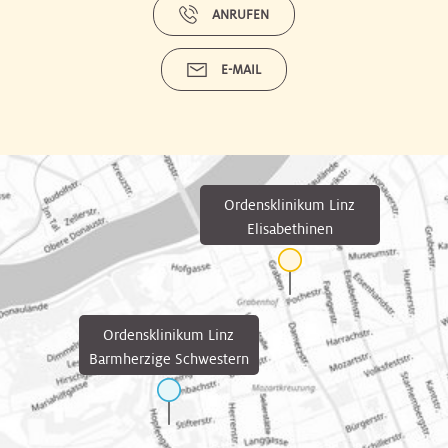
ANRUFEN
E-MAIL
Ordensklinikum Linz
Elisabethinen
Ordensklinikum Linz
Barmherzige Schwestern