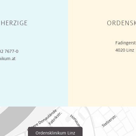
HERZIGE
ORDENSK
Fadingerst
4020 Linz
32 7677-0
nikum.at
Ordensklinikum Linz