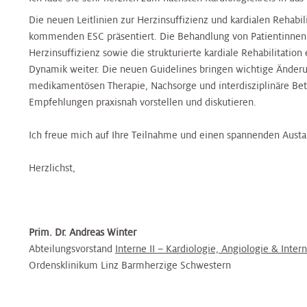
Nierenambulanz
Blase,
&
Harnblasenkrebs-
&
Zentrum
Tropenmedizin
Die neuen Leitlinien zur Herzinsuffizienz und kardialen Rehab
Prostata
Onkologie
Zentrum
Onkologie
kommenden ESC präsentiert. Die Behandlung von Patientinnen
Terminvereinbarung
Herzinsuffizienz sowie die strukturierte kardiale Rehabilitation
Hernien
Kinderurologie
Rheumaambulanz
Dynamik weiter. Die neuen Guidelines bringen wichtige Änderu
Alternsmedizin
HNO,
Hautkrebszentrum
HNO,
Referenzzentrum
medikamentösen Therapie, Nachsorge und interdisziplinäre Bet
Kopf-
Kopf-
Empfehlungen praxisnah vorstellen und diskutieren.
und
Labors
und
Änderung/Bekanntgabe
Hämatoonkologisches
Interdisz.
Halschirurgie
Halschirurgie
Ihrer
Zentrum
Zentrum
Ich freue mich auf Ihre Teilnahme und einen spannenden Austa
Kontaktdaten
Nuklearmedizin
f.
Hygiene,
Hygiene,
Infektionsmedizin
Herzlichst,
Hernien
Mikrobiologie
Mikrobiologie
und
Zentrales
Orthopädie
Referenzzentrum
und
und
Mikrobiologie
Bettenmanagement
Tropenmedizin
Tropenmedizin
Prim. Dr. Andreas Winter
Palliative
Gynäkologisches
Gynäkologisches
Abteilungsvorstand
Interne II – Kardiologie, Angiologie & Inter
Zentrale
Care
Tumorzentrum
Kardiologie
Kardiologie
Tumorzentrum
Ordensklinikum Linz Barmherzige Schwestern
Probenannahme
Physikalische
Kopf-
Kinder-
Kinder-
Kopf-