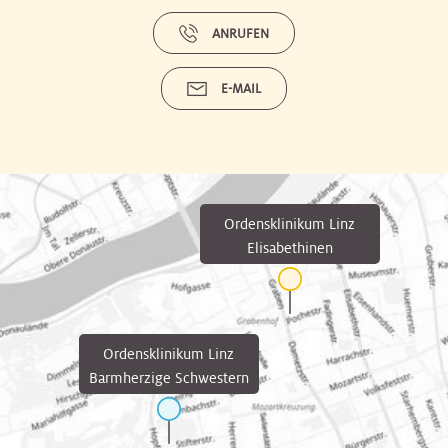
ANRUFEN
E-MAIL
Ordensklinikum Linz
Elisabethinen
Ordensklinikum Linz
Barmherzige Schwestern