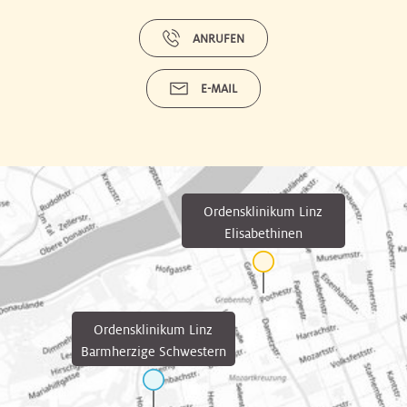
ANRUFEN
E-MAIL
Ordensklinikum Linz
Elisabethinen
Ordensklinikum Linz
Barmherzige Schwestern