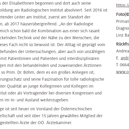
 der Elisabethinen begonnen und dort auch seine
https:
ildung am Radiologischen Institut absolviert. Seit 2016 ist
Foto
(©
retender Leiter am Institut, zuerst am Standort der
Primar
en, ab 2017 häuserübergreifend. „An der Radiologie
Diagno
 mich schon bald die Kombination aus einer sich rasant
Linz B
ckelnden Technik und der Nähe zu den Menschen, die
Rückfr
ieses Fach nicht so bewusst ist. Der Alltag ist geprägt vom
Andrea
Befunden der Untersuchungen, aber auch von unzähligen
E.
andr
mit Patientinnen und Patienten und interdisziplinären
T. 066
gen mit den behandelnden und zuweisenden Ärztinnen
www.or
 so Prim. Dr. Böhm, dem es ein großes Anliegen ist,
rungsschatz und seine Faszination für tolle radiologische
ster Qualität an junge Kolleginnen und Kollegen im
titut oder als Vortragender bei diversen Kongressen und
en im In- und Ausland weiterzugeben.
ge ist seit heuer im Vorstand der Österreichischen
llschaft und seit über 15 Jahren gewähltes Mitglied der
ngestellten Ärzte der OÖ. Ärztekammer.