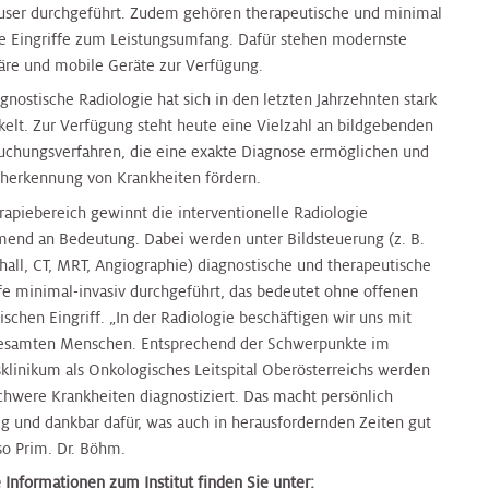
user durchgeführt. Zudem gehören therapeutische und minimal
ve Eingriffe zum Leistungsumfang. Dafür stehen modernste
näre und mobile Geräte zur Verfügung.
gnostische Radiologie hat sich in den letzten Jahrzehnten stark
kelt. Zur Verfügung steht heute eine Vielzahl an bildgebenden
uchungsverfahren, die eine exakte Diagnose ermöglichen und
üherkennung von Krankheiten fördern.
rapiebereich gewinnt die interventionelle Radiologie
end an Bedeutung. Dabei werden unter Bildsteuerung (z. B.
chall, CT, MRT, Angiographie) diagnostische und therapeutische
ffe minimal-invasiv durchgeführt, das bedeutet ohne offenen
ischen Eingriff. „In der Radiologie beschäftigen wir uns mit
samten Menschen. Entsprechend der Schwerpunkte im
klinikum als Onkologisches Leitspital Oberösterreichs werden
schwere Krankheiten diagnostiziert. Das macht persönlich
g und dankbar dafür, was auch in herausfordernden Zeiten gut
 so Prim. Dr. Böhm.
 Informationen zum Institut finden Sie unter: