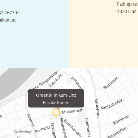
Fadingerst
4020 Linz
32 7677-0
nikum.at
Ordensklinikum Linz
Elisabethinen