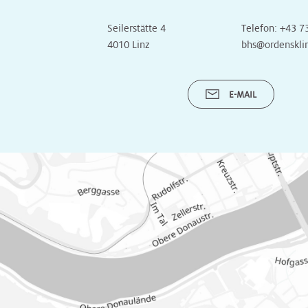
Unsere
Turnusärzte
Seilerstätte 4
Telefon:
+43 7
4010 Linz
bhs@ordenskli
E-MAIL