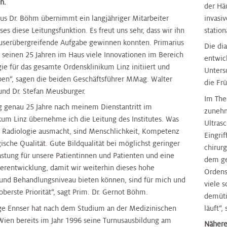
n.
der Hä
ius Dr. Böhm übernimmt ein langjähriger Mitarbeiter
invasi
es diese Leitungsfunktion. Es freut uns sehr, dass wir ihn
statio
äuserübergreifende Aufgabe gewinnen konnten. Primarius
Die dia
 seinen 25 Jahren im Haus viele Innovationen im Bereich
entwic
ie für das gesamte Ordensklinikum Linz initiiert und
Unters
ben“, sagen die beiden Geschäftsführer MMag. Walter
die Fr
und Dr. Stefan Meusburger.
Im The
g genau 25 Jahre nach meinem Dienstantritt im
zunehm
kum Linz übernehme ich die Leitung des Institutes. Was
Ultras
e Radiologie ausmacht, sind Menschlichkeit, Kompetenz
Eingri
ische Qualität. Gute Bildqualität bei möglichst geringer
chirurg
astung für unsere Patientinnen und Patienten und eine
dem ge
terentwicklung, damit wir weiterhin dieses hohe
Ordens
 und Behandlungsniveau bieten können, sind für mich und
viele 
erste Priorität“, sagt Prim. Dr. Gernot Böhm.
demüti
ge Ennser hat nach dem Studium an der Medizinischen
läuft“,
 Wien bereits im Jahr 1996 seine Turnusausbildung am
Nähere