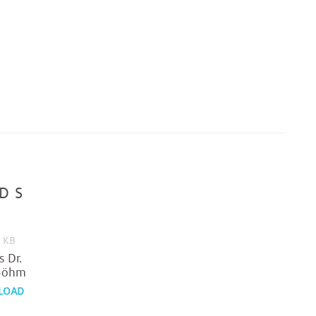
DS
1 KB
s Dr.
Böhm
LOAD