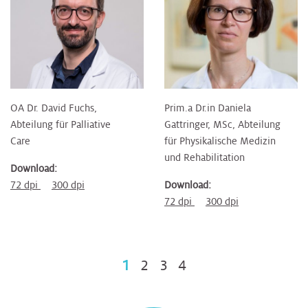
OA Dr. David Fuchs,
Prim.a Dr.in Daniela
Abteilung für Palliative
Gattringer, MSc, Abteilung
Care
für Physikalische Medizin
und Rehabilitation
Download:
72 dpi
300 dpi
Download:
72 dpi
300 dpi
1
2
3
4