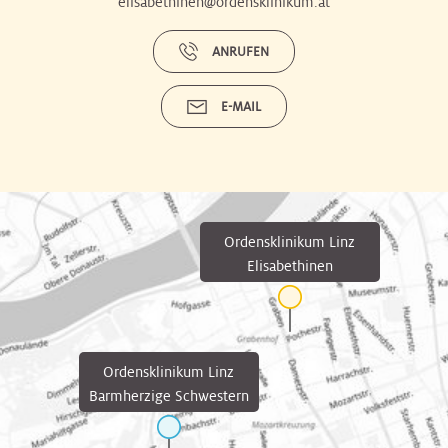
elisabethinen@ordensklinikum.at
ANRUFEN
E-MAIL
Ordensklinikum Linz
Elisabethinen
Ordensklinikum Linz
Barmherzige Schwestern