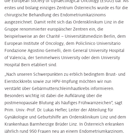
die European Society of Gynaecological Oncology (ESGO) dar. Als
erstes und bislang einziges Zentrum Österreichs wurde es für die
chirurgische Behandlung des Endometriumkarzinoms
ausgezeichnet. Damit reiht sich das Ordensklinikum Linz in die
Gruppe renommierter europäischer Zentren ein, die
beispielsweise an der Charité – Universitätsmedizin Berlin, dem
European Institute of Oncology, dem Policlinico Universitario
Fondazione Agostino Gemelli, dem General University Hospital
of Valencia, der Semmelweis University oder dem University
Hospital Bern etabliert sind.
„Nach unseren Schwerpunkten zu erblich bedingtem Brust- und
Eierstockkrebs sowie zur HPV-Impfung möchten wir nun
verstärkt über Gebärmutterschleimhautkrebs informieren.
Besonders wichtig ist dabei die Aufklärung über die
postmenopausale Blutung als häufiges Frühwarnzeichen“, sagt
Prim. Univ.-Prof. Dr. Lukas Hefler, Leiter der Abteilung für
Gynäkologie und Geburtshilfe am Ordensklinikum Linz und dem
Krankenhaus Barmherzige Brüder Linz. In Österreich erkranken
jährlich rund 950 Frauen neu an einem Endometriumkarzinom,