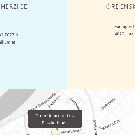
HERZIGE
ORDENSK
Fadingerst
4020 Linz
32 7677-0
nikum.at
Ordensklinikum Linz
Elisabethinen