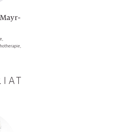
 Mayr-
e,
hotherapie,
RIAT