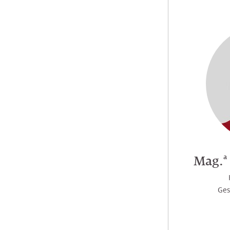
Unsere
Turnusärzte
a
Mag.
Ges