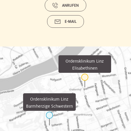
ANRUFEN
E-MAIL
Ordensklinikum Linz
Elisabethinen
Ordensklinikum Linz
Barmherzige Schwestern