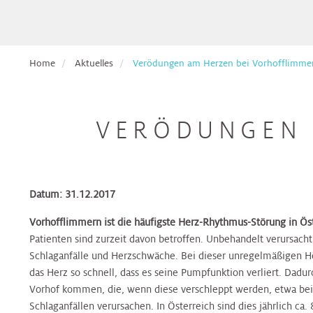
Pflege
Aufnahmetage
Hals,
Ethikberatung
für
Veranstaltungen
Nasen,
Beckenbodenzentrum
Brust-
Krebspatient*innen
Ohren
Dermatologie
Dermatologie
Dermatologie
Gesundheitszentrum
Studienanfragen:
Broschüren
Absolvent*innen
Home
Aktuelles
Verödungen am Herzen bei Vorhofflimme
wiss.
&
Berufsdermatologisches
Selbsthilfegruppen
der
Arbeiten
Formulare
Haut
Diätologie
Gynäkologie
Zentrum
Diätologie
Darm-
für
Krebsakademie
zum
(BDZ)
Gesundheitszentrum
Eltern
Download
VERÖDUNGEN 
Pflegepool
&
Herz
Ernährungsteam
Innere
Ernährungsteam
Kontakt
Elisabethinen
Kinder
Medizin
Brust-
EndoProthetikZentrum
Befunde
Gesundheitszentrum
anfordern
Kinderheilkunde
Gastroenterologie
Gastroenterologie
Krebsakademie
Beratungsangebote
Datum: 31.12.2017
&
Hals,
Gynäkologisches
Innviertel
Kinderspezialchirurgie
Nasen,
Darm-
Tumorzentrum
Vorhofflimmern ist die häufigste Herz-Rhythmus-Störung in Öst
Patientenvorstellung
Gynäkologie
Gynäkologie
Ohren
Gesundheitszentrum
Patienten sind zurzeit davon betroffen. Unbehandelt verursacht
im
&
&
Schlaganfälle und Herzschwäche. Bei dieser unregelmäßigen H
Tumorboard
Lunge
Geburtshilfe
Geburtshilfe
Hautkrebszentrum
das Herz so schnell, dass es seine Pumpfunktion verliert. Dadu
Hygiene,
EndoProthetikZentrum
Vorhof kommen, die, wenn diese verschleppt werden, etwa bei 
Mikrobiologie
Terminvereinbarung
Niere,
Hämatologie
Hämatologie
Hämatoonkologisches
Schlaganfällen verursachen. In Österreich sind dies jährlich ca
und