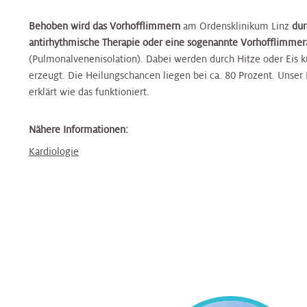
Nierenambulanz
Blase,
&
Harnblasenkrebs-
&
Zentrum
Tropenmedizin
Prostata
Onkologie
Zentrum
Onkologie
Behoben wird das Vorhofflimmern
am Ordensklinikum Linz
dur
antirhythmische Therapie oder eine sogenannte Vorhofflimmer
Terminvereinbarung
Hernien
Kinderurologie
(Pulmonalvenenisolation). Dabei werden durch Hitze oder Eis
Rheumaambulanz
Alternsmedizin
HNO,
Hautkrebszentrum
HNO,
Referenzzentrum
erzeugt. Die Heilungschancen liegen bei ca. 80 Prozent. Unser 
Kopf-
Kopf-
erklärt wie das funktioniert.
und
Labors
und
Änderung/Bekanntgabe
Hämatoonkologisches
Interdisz.
Halschirurgie
Halschirurgie
Ihrer
Nähere Informationen:
Zentrum
Zentrum
Kontaktdaten
Nuklearmedizin
f.
Kardiologie
Hygiene,
Hygiene,
Infektionsmedizin
Hernien
Mikrobiologie
Mikrobiologie
und
Zentrales
Orthopädie
Referenzzentrum
und
und
Mikrobiologie
Bettenmanagement
Tropenmedizin
Tropenmedizin
Palliative
Gynäkologisches
Gynäkologisches
Zentrale
Care
Tumorzentrum
Kardiologie
Kardiologie
Tumorzentrum
Probenannahme
Physikalische
Kopf-
Kinder-
Kinder-
Kopf-