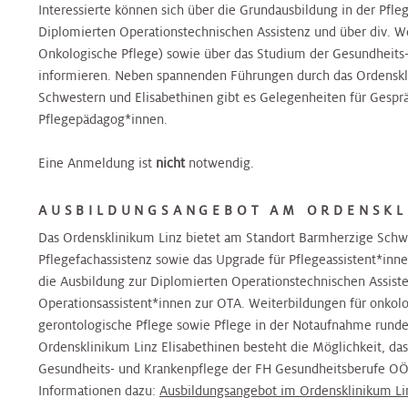
Nierenambulanz
Interessierte können sich über die Grundausbildung in der Pfle
Blase,
&
Harnblasenkrebs-
&
Zentrum
Tropenmedizin
Diplomierten Operationstechnischen Assistenz und über div. We
Prostata
Onkologie
Zentrum
Onkologie
Onkologische Pflege) sowie über das Studium der Gesundheits
Terminvereinbarung
Hernien
informieren. Neben spannenden Führungen durch das Ordenskl
Kinderurologie
Rheumaambulanz
Alternsmedizin
HNO,
Hautkrebszentrum
HNO,
Referenzzentrum
Schwestern und Elisabethinen gibt es Gelegenheiten für Gesp
Kopf-
Kopf-
Pflegepädagog*innen.
und
Labors
und
Änderung/Bekanntgabe
Hämatoonkologisches
Interdisz.
Halschirurgie
Halschirurgie
Eine Anmeldung ist
nicht
notwendig.
Ihrer
Zentrum
Zentrum
Kontaktdaten
Nuklearmedizin
f.
AUSBILDUNGSANGEBOT AM ORDENSKL
Hygiene,
Hygiene,
Infektionsmedizin
Hernien
Das Ordensklinikum Linz bietet am Standort Barmherzige Schw
Mikrobiologie
Mikrobiologie
und
Zentrales
Orthopädie
Referenzzentrum
Pflegefachassistenz sowie das Upgrade für Pflegeassistent*inne
und
und
Mikrobiologie
Bettenmanagement
die Ausbildung zur Diplomierten Operationstechnischen Assist
Tropenmedizin
Tropenmedizin
Operationsassistent*innen zur OTA. Weiterbildungen für onkolog
Palliative
Gynäkologisches
Gynäkologisches
gerontologische Pflege sowie Pflege in der Notaufnahme rund
Zentrale
Care
Tumorzentrum
Kardiologie
Kardiologie
Tumorzentrum
Ordensklinikum Linz Elisabethinen besteht die Möglichkeit, da
Probenannahme
Gesundheits- und Krankenpflege der FH Gesundheitsberufe OÖ 
Informationen dazu:
Ausbildungsangebot im Ordensklinikum Li
Physikalische
Kopf-
Kinder-
Kinder-
Kopf-