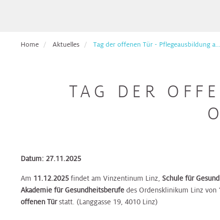
Pflege
Aufnahmetage
Hals,
Ethikberatung
für
Veranstaltungen
Nasen,
Beckenbodenzentrum
Brust-
Krebspatient*innen
Ohren
Dermatologie
Dermatologie
Dermatologie
Gesundheitszentrum
Studienanfragen:
Broschüren
Absolvent*innen
Home
Aktuelles
Tag der offenen Tür - Pflegeausbildung a...
wiss.
&
Berufsdermatologisches
Selbsthilfegruppen
der
Arbeiten
Formulare
Haut
Diätologie
Gynäkologie
Zentrum
Diätologie
Darm-
für
Krebsakademie
zum
(BDZ)
Gesundheitszentrum
Eltern
Download
TAG DER OFF
Pflegepool
&
Herz
Ernährungsteam
Innere
Ernährungsteam
Kontakt
Elisabethinen
Kinder
Medizin
Brust-
EndoProthetikZentrum
Befunde
Gesundheitszentrum
anfordern
Kinderheilkunde
Gastroenterologie
Gastroenterologie
Krebsakademie
Beratungsangebote
&
Hals,
Gynäkologisches
Innviertel
Kinderspezialchirurgie
Nasen,
Darm-
Tumorzentrum
Patientenvorstellung
Datum: 27.11.2025
Gynäkologie
Gynäkologie
Ohren
Gesundheitszentrum
im
&
&
Am
11.12.2025
findet am Vinzentinum Linz,
Schule für Gesund
Tumorboard
Lunge
Geburtshilfe
Geburtshilfe
Hautkrebszentrum
Akademie für Gesundheitsberufe
des Ordensklinikum Linz von
Hygiene,
EndoProthetikZentrum
offenen Tür
statt. (Langgasse 19, 4010 Linz)
Mikrobiologie
Terminvereinbarung
Niere,
Hämatologie
Hämatologie
Hämatoonkologisches
und