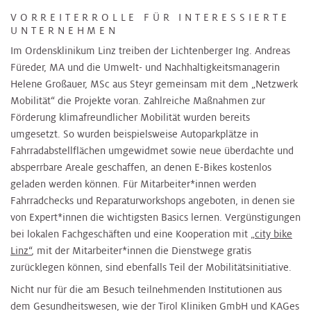
VORREITERROLLE FÜR INTERESSIERTE
UNTERNEHMEN
Im Ordensklinikum Linz treiben der Lichtenberger Ing. Andreas
Füreder, MA und die Umwelt- und Nachhaltigkeitsmanagerin
Helene Großauer, MSc aus Steyr gemeinsam mit dem „Netzwerk
Mobilität“ die Projekte voran. Zahlreiche Maßnahmen zur
Förderung klimafreundlicher Mobilität wurden bereits
umgesetzt. So wurden beispielsweise Autoparkplätze in
Fahrradabstellflächen umgewidmet sowie neue überdachte und
absperrbare Areale geschaffen, an denen E-Bikes kostenlos
geladen werden können. Für Mitarbeiter*innen werden
Fahrradchecks und Reparaturworkshops angeboten, in denen sie
von Expert*innen die wichtigsten Basics lernen. Vergünstigungen
bei lokalen Fachgeschäften und eine Kooperation mit
„city bike
Linz“
, mit der Mitarbeiter*innen die Dienstwege gratis
zurücklegen können, sind ebenfalls Teil der Mobilitätsinitiative.
Nicht nur für die am Besuch teilnehmenden Institutionen aus
dem Gesundheitswesen, wie der Tirol Kliniken GmbH und KAGes