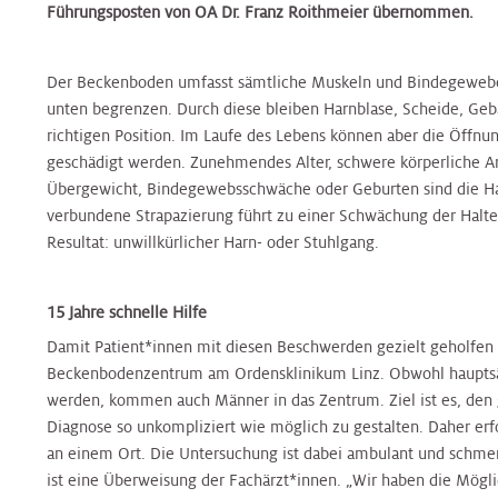
Nierenambulanz
Führungsposten von OA Dr. Franz Roithmeier übernommen.
Blase,
&
Harnblasenkrebs-
&
Zentrum
Tropenmedizin
Prostata
Onkologie
Zentrum
Onkologie
Der Beckenboden umfasst sämtliche Muskeln und Bindegewebe
Terminvereinbarung
Hernien
Kinderurologie
unten begrenzen. Durch diese bleiben Harnblase, Scheide, Ge
Rheumaambulanz
Alternsmedizin
HNO,
Hautkrebszentrum
HNO,
Referenzzentrum
richtigen Position. Im Laufe des Lebens können aber die Öffn
Kopf-
Kopf-
geschädigt werden. Zunehmendes Alter, schwere körperliche Ar
und
Labors
und
Änderung/Bekanntgabe
Hämatoonkologisches
Interdisz.
Übergewicht, Bindegewebsschwäche oder Geburten sind die H
Halschirurgie
Halschirurgie
Ihrer
Zentrum
Zentrum
verbundene Strapazierung führt zu einer Schwächung der Halt
Kontaktdaten
Nuklearmedizin
f.
Resultat: unwillkürlicher Harn- oder Stuhlgang.
Hygiene,
Hygiene,
Infektionsmedizin
Hernien
Mikrobiologie
Mikrobiologie
und
Zentrales
Orthopädie
Referenzzentrum
15 Jahre schnelle Hilfe
und
und
Mikrobiologie
Bettenmanagement
Tropenmedizin
Tropenmedizin
Damit Patient*innen mit diesen Beschwerden gezielt geholfen
Beckenbodenzentrum am Ordensklinikum Linz. Obwohl hauptsä
Palliative
Gynäkologisches
Gynäkologisches
werden, kommen auch Männer in das Zentrum. Ziel ist es, den
Zentrale
Care
Tumorzentrum
Kardiologie
Kardiologie
Tumorzentrum
Diagnose so unkompliziert wie möglich zu gestalten. Daher erfo
Probenannahme
an einem Ort. Die Untersuchung ist dabei ambulant und schmerz
ist eine Überweisung der Fachärzt*innen. „Wir haben die Möglic
Physikalische
Kopf-
Kinder-
Kinder-
Kopf-