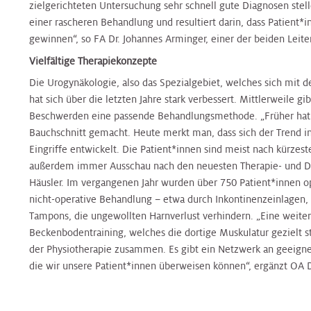
Klinische
zielgerichteten Untersuchung sehr schnell gute Diagnosen stel
Medizin
Hals
&
&
Hals-
Studienzentrale
einer rascheren Behandlung und resultiert darin, dass Patient*
Tumorzentrum
Jugendheilkunde
Jugendheilkunde
Tumorzentrum
gewinnen“, so FA Dr. Johannes Arminger, einer der beiden Lei
Plastische
Vielfältige Therapiekonzepte
Chirurgie
Nierenkrebszentrum
Kinderurologie
Kinderurologie
Nierenkrebszentrum
Die Urogynäkologie, also das Spezialgebiet, welches sich mit
hat sich über die letzten Jahre stark verbessert. Mittlerweile gi
Pneumologie
Interdisziplinäres
Beschwerden eine passende Behandlungsmethode. „Früher hat 
Klinische
Klinische
Peritonealkarzinose-
Zentrum
Bauchschnitt gemacht. Heute merkt man, dass sich der Trend i
Psychologie
Psychologie
Zentrum
für
Eingriffe entwickelt. Die Patient*innen sind meist nach kürzeste
Radiologie
Infektionsmedizin
außerdem immer Ausschau nach den neuesten Therapie- und Dia
Labors
und
Labors
PET
Häusler. Im vergangenen Jahr wurden über 750 Patient*innen ope
Mikr
-
nicht-operative Behandlung – etwa durch Inkontinenzeinlagen
Radioonkologie
CT
Tampons, die ungewollten Harnverlust verhindern. „Eine weiter
Nephrologie
Nephrologie
Zentrum
Beckenbodentraining, welches die dortige Muskulatur gezielt st
Peritonealkarzinosezentrum
der Physiotherapie zusammen. Es gibt ein Netzwerk an geeigne
Rheumaambulanz
die wir unsere Patient*innen überweisen können“, ergänzt OA D
Nuklearmedizin
Nuklearmedizin
Prostatazentrum
PET
Urologie
–