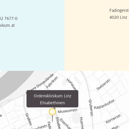
Fadingerst
4020 Linz
32 7677-0
nikum.at
Ordensklinikum Linz
Elisabethinen