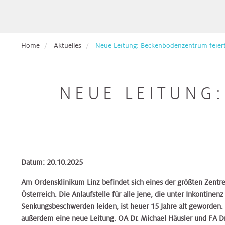
Pflege
Aufnahmetage
Hals,
Ethikberatung
für
Veranstaltungen
Nasen,
Beckenbodenzentrum
Brust-
Krebspatient*innen
Ohren
Dermatologie
Dermatologie
Dermatologie
Gesundheitszentrum
Studienanfragen:
Broschüren
Absolvent*innen
Home
Aktuelles
Neue Leitung: Beckenbodenzentrum feiert 
wiss.
&
Berufsdermatologisches
Selbsthilfegruppen
der
Arbeiten
Formulare
Haut
Diätologie
Gynäkologie
Zentrum
Diätologie
Darm-
für
Krebsakademie
zum
(BDZ)
Gesundheitszentrum
Eltern
Download
NEUE LEITUNG
Pflegepool
&
Herz
Ernährungsteam
Innere
Ernährungsteam
Kontakt
Elisabethinen
Kinder
Medizin
Brust-
EndoProthetikZentrum
Befunde
Gesundheitszentrum
anfordern
Kinderheilkunde
Gastroenterologie
Gastroenterologie
Krebsakademie
Beratungsangebote
&
Hals,
Gynäkologisches
Innviertel
Kinderspezialchirurgie
Nasen,
Darm-
Tumorzentrum
Patientenvorstellung
Datum: 20.10.2025
Gynäkologie
Gynäkologie
Ohren
Gesundheitszentrum
im
&
&
Am Ordensklinikum Linz befindet sich eines der größten Zentr
Tumorboard
Lunge
Geburtshilfe
Geburtshilfe
Hautkrebszentrum
Österreich. Die Anlaufstelle für alle jene, die unter Inkontinen
Hygiene,
EndoProthetikZentrum
Senkungsbeschwerden leiden, ist heuer 15 Jahre alt geworden. S
Mikrobiologie
Terminvereinbarung
außerdem eine neue Leitung. OA Dr. Michael Häusler und FA D
Niere,
Hämatologie
Hämatologie
Hämatoonkologisches
und