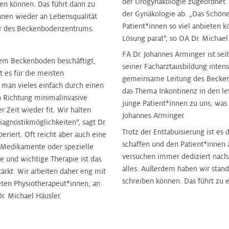
der Urogynäkologie zugeordnet. 
len können. Das führt dann zu
der Gynäkologie ab. „Das Schöne
innen wieder an Lebensqualität
Patient*innen so viel anbieten k
ter des Beckenbodenzentrums.
Lösung parat“, so OA Dr. Michae
FA Dr. Johannes Arminger ist sei
 dem Beckenboden beschäftigt,
seiner Facharztausbildung intens
bt es für die meisten
gemeinsame Leitung des Becken
man vieles einfach durch einen
das Thema Inkontinenz in den l
n Richtung minimalinvasive
junge Patient*innen zu uns, was g
r Zeit wieder fit. Wir halten
Johannes Arminger.
gnostikmöglichkeiten“, sagt Dr.
Trotz der Enttabuisierung ist e
riert. Oft reicht aber auch eine
schaffen und den Patient*innen 
, Medikamente oder spezielle
versuchen immer dediziert nachz
e und wichtige Therapie ist das
alles. Außerdem haben wir stand
ärkt. Wir arbeiten daher eng mit
schreiben können. Das führt zu e
ten Physiotherapeut*innen, an
r. Michael Häusler.