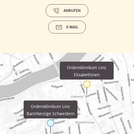
ANRUFEN
E-MAIL
Ordensklinikum Linz
Elisabethinen
Ordensklinikum Linz
Barmherzige Schwestern