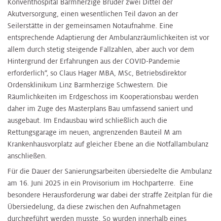
Konventhospital Barmherzige Brüder zwei Dittel der
Akutversorgung, einen wesentlichen Teil davon an der
Seilerstätte in der gemeinsamen Notaufnahme. Eine
entsprechende Adaptierung der Ambulanzräumlichkeiten ist vor
allem durch stetig steigende Fallzahlen, aber auch vor dem
Hintergrund der Erfahrungen aus der COVID-Pandemie
erforderlich“, so Claus Hager MBA, MSc, Betriebsdirektor
Ordensklinikum Linz Barmherzige Schwestern. Die
Räumlichkeiten im Erdgeschoss im Kooperationsbau werden
daher im Zuge des Masterplans Bau umfassend saniert und
ausgebaut. Im Endausbau wird schließlich auch die
Rettungsgarage im neuen, angrenzenden Bauteil M am
Krankenhausvorplatz auf gleicher Ebene an die Notfallambulanz
anschließen.
Für die Dauer der Sanierungsarbeiten übersiedelte die Ambulanz
am 16. Juni 2025 in ein Provisorium im Hochparterre. Eine
besondere Herausforderung war dabei der straffe Zeitplan für die
Übersiedelung, da diese zwischen den Aufnahmetagen
durchgeführt werden musste. So wurden innerhalb eines