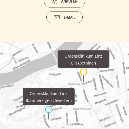
ANRUFEN
E-MAIL
Ordensklinikum Linz
Elisabethinen
Ordensklinikum Linz
Barmherzige Schwestern