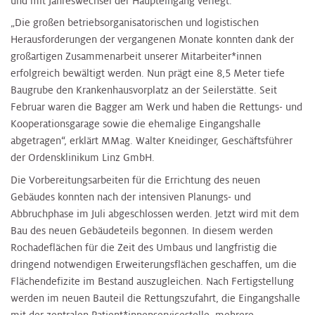
und mit Jahreswechsel der Haupteingang verlegt.
„Die großen betriebsorganisatorischen und logistischen
Herausforderungen der vergangenen Monate konnten dank der
großartigen Zusammenarbeit unserer Mitarbeiter*innen
erfolgreich bewältigt werden. Nun prägt eine 8,5 Meter tiefe
Baugrube den Krankenhausvorplatz an der Seilerstätte. Seit
Februar waren die Bagger am Werk und haben die Rettungs- und
Kooperationsgarage sowie die ehemalige Eingangshalle
abgetragen“, erklärt MMag. Walter Kneidinger, Geschäftsführer
der Ordensklinikum Linz GmbH.
Die Vorbereitungsarbeiten für die Errichtung des neuen
Gebäudes konnten nach der intensiven Planungs- und
Abbruchphase im Juli abgeschlossen werden. Jetzt wird mit dem
Bau des neuen Gebäudeteils begonnen. In diesem werden
Rochadeflächen für die Zeit des Umbaus und langfristig die
dringend notwendigen Erweiterungsflächen geschaffen, um die
Flächendefizite im Bestand auszugleichen. Nach Fertigstellung
werden im neuen Bauteil die Rettungszufahrt, die Eingangshalle
mit der zentralen Patient*innenservicestelle, mehrere