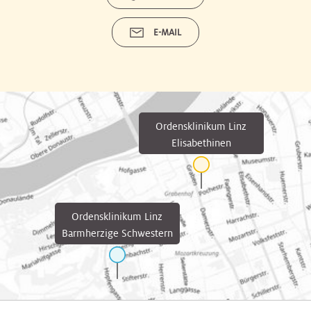
E-MAIL
Ordensklinikum Linz
Elisabethinen
Ordensklinikum Linz
Barmherzige Schwestern