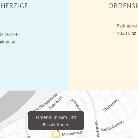
HERZIGE
ORDENSK
Fadingerst
4020 Linz
32 7677-0
nikum.at
Ordensklinikum Linz
Elisabethinen