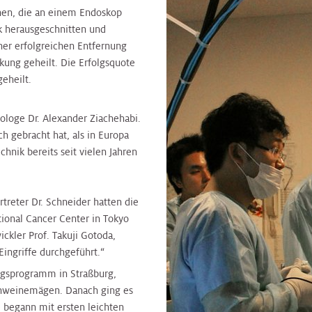
hen, die an einem Endoskop
k herausgeschnitten und
ner erfolgreichen Entfernung
nkung geheilt. Die Erfolgsquote
eheilt.
ologe Dr. Alexander Ziachehabi.
h gebracht hat, als in Europa
hnik bereits seit vielen Jahren
rtreter Dr. Schneider hatten die
tional Cancer Center in Tokyo
kler Prof. Takuji Gotoda,
ingriffe durchgeführt.“
ingsprogramm in Straßburg,
Schweinemägen. Danach ging es
e begann mit ersten leichten