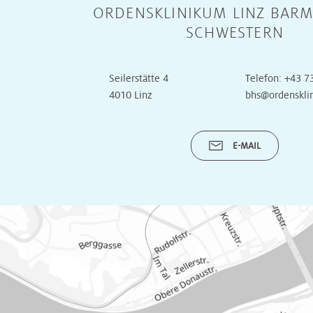
ORDENSKLINIKUM LINZ BARM
Radiologie
Radiologie
Transplantationszentrum
SCHWESTERN
Radioonkologie
Radioonkologie
Seilerstätte 4
Telefon:
+43 7
4010 Linz
bhs@ordenskli
Urologie
Urologie
E-MAIL
OP
OP
Onkologische
Onkologische
Tagesklinik
Tagesklinik
Operative
Operative
Tagesklinik
Tagesklinik