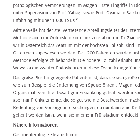
Klinische
Medizin
Hals
pathologischen Veränderungen im Magen. Erste Eingriffe in Di
&
&
Hals-
Studienzentrale
Tumorzentrum
unter Supervision von Prof. Yahagi sowie Prof. Oyama in Salzb
Jugendheilkunde
Jugendheilkunde
Tumorzentrum
Erfahrung mit über 1 000 ESDs.“
Plastische
Mittlerweile hat der stellvertretende Abteilungsleiter der Inte
Chirurgie
Nierenkrebszentrum
Kinderurologie
Kinderurologie
Nierenkrebszentrum
Methode auch im Ordensklinikum Linz zu etablieren. Dr. Ziacheh
wir in Österreich das Zentrum mit der höchsten Fallzahl sind, i
Pneumologie
Interdisziplinäres
Österreich zugewiesen werden. Fast 200 Patienten wurden bish
Klinische
Klinische
Peritonealkarzinose-
Zentrum
Methode erfolgreich behandelt. Die höhere Fallzahl erlaubt uns 
Psychologie
Psychologie
Zentrum
für
Wewalka ein zweiter Endoskopiker in diese Technik eingeführt 
Radiologie
Infektionsmedizin
Das große Plus für geeignete Patienten ist, dass sie sich große 
Labors
und
Labors
PET
wie zum Beispiel die Entfernung von Speiseröhren-, Magen- od
Mikr
-
Radioonkologie
Organerhalt von ihrer bösartigen Erkrankung geheilt werden k
CT
aber nur Frühkarzinome, die so gut wie nie Beschwerden mache
Nephrologie
Nephrologie
Zentrum
Bedeutung von Vorsorgeuntersuchungen, da nur dann eine Kreb
Peritonealkarzinosezentrum
Rheumaambulanz
geheilt werden kann, wenn sie in einem Frühstadium entdeckt 
Nuklearmedizin
Nuklearmedizin
Prostatazentrum
Nähere Informationen:
PET
Urologie
Gastroenterologie Elisabethinen
–