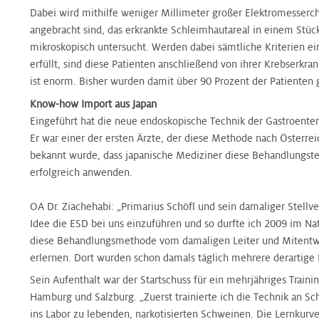
Nierenambulanz
Blase,
&
Harnblasenkrebs-
&
Zentrum
Dabei wird mithilfe weniger Millimeter großer Elektromesserc
Tropenmedizin
Prostata
Onkologie
Zentrum
Onkologie
angebracht sind, das erkrankte Schleimhautareal in einem Stüc
mikroskopisch untersucht. Werden dabei sämtliche Kriterien ei
Terminvereinbarung
Hernien
Kinderurologie
erfüllt, sind diese Patienten anschließend von ihrer Krebserkra
Rheumaambulanz
Alternsmedizin
HNO,
Hautkrebszentrum
HNO,
Referenzzentrum
ist enorm. Bisher wurden damit über 90 Prozent der Patienten g
Kopf-
Kopf-
Know-how Import aus Japan
und
Labors
und
Änderung/Bekanntgabe
Hämatoonkologisches
Interdisz.
Eingeführt hat die neue endoskopische Technik der Gastroenter
Halschirurgie
Halschirurgie
Ihrer
Zentrum
Zentrum
Er war einer der ersten Ärzte, der diese Methode nach Österreic
Kontaktdaten
Nuklearmedizin
f.
bekannt wurde, dass japanische Mediziner diese Behandlungstec
Hygiene,
Hygiene,
Infektionsmedizin
erfolgreich anwenden.
Hernien
Mikrobiologie
Mikrobiologie
und
Zentrales
Orthopädie
Referenzzentrum
und
und
Mikrobiologie
OA Dr. Ziachehabi: „Primarius Schöfl und sein damaliger Stellve
Bettenmanagement
Tropenmedizin
Tropenmedizin
Idee die ESD bei uns einzuführen und so durfte ich 2009 im Na
diese Behandlungsmethode vom damaligen Leiter und Mitentwic
Palliative
Gynäkologisches
Gynäkologisches
erlernen. Dort wurden schon damals täglich mehrere derartige E
Zentrale
Care
Tumorzentrum
Kardiologie
Kardiologie
Tumorzentrum
Probenannahme
Sein Aufenthalt war der Startschuss für ein mehrjähriges Train
Hamburg und Salzburg. „Zuerst trainierte ich die Technik an 
Physikalische
Kopf-
ins Labor zu lebenden, narkotisierten Schweinen. Die Lernkurv
Kinder-
Kinder-
Kopf-