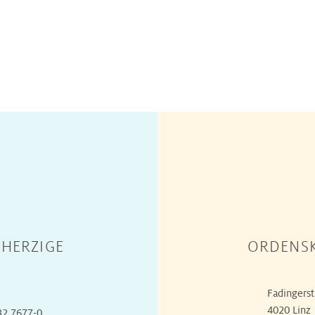
HERZIGE
ORDENSK
Fadingerst
4020 Linz
32 7677-0