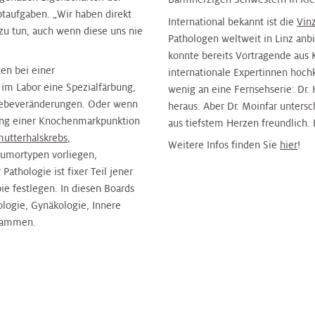
taufgaben. „Wir haben direkt
International bekannt ist die
Vin
zu tun, auch wenn diese uns nie
Pathologen weltweit in Linz anb
konnte bereits Vortragende aus
en bei einer
internationale Expertinnen hoch
im Labor eine Spezialfärbung,
wenig an eine Fernsehserie: Dr.
ewebeveränderungen. Oder wenn
heraus. Aber Dr. Moinfar untersc
hung einer Knochenmarkpunktion
aus tiefstem Herzen freundlich. E
utterhalskrebs
,
Weitere Infos finden Sie
hier
!
umortypen vorliegen,
athologie ist fixer Teil jener
ie festlegen. In diesen Boards
logie, Gynäkologie, Innere
usammen.