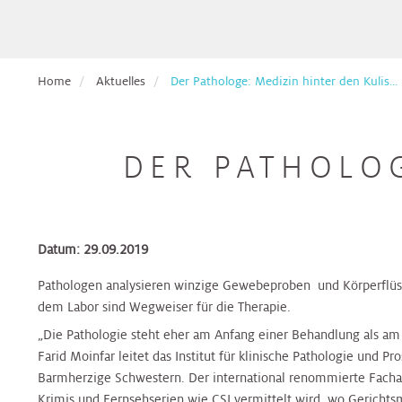
Pflege
Aufnahmetage
Hals,
Ethikberatung
für
Veranstaltungen
Nasen,
Beckenbodenzentrum
Brust-
Krebspatient*innen
Ohren
Dermatologie
Dermatologie
Dermatologie
Gesundheitszentrum
Studienanfragen:
Broschüren
Absolvent*innen
Home
Aktuelles
Der Pathologe: Medizin hinter den Kulis...
wiss.
&
Berufsdermatologisches
Selbsthilfegruppen
der
Arbeiten
Formulare
Haut
Diätologie
Gynäkologie
Zentrum
Diätologie
Darm-
für
Krebsakademie
zum
(BDZ)
Gesundheitszentrum
Eltern
Download
DER PATHOLOG
Pflegepool
&
Herz
Ernährungsteam
Innere
Ernährungsteam
Kontakt
Elisabethinen
Kinder
Medizin
Brust-
EndoProthetikZentrum
Befunde
Gesundheitszentrum
anfordern
Kinderheilkunde
Gastroenterologie
Gastroenterologie
Krebsakademie
Beratungsangebote
Datum: 29.09.2019
&
Hals,
Gynäkologisches
Innviertel
Kinderspezialchirurgie
Nasen,
Darm-
Tumorzentrum
Pathologen analysieren winzige Gewebeproben und Körperflüss
Patientenvorstellung
Gynäkologie
Gynäkologie
Ohren
Gesundheitszentrum
dem Labor sind Wegweiser für die Therapie.
im
&
&
Tumorboard
Lunge
Geburtshilfe
Geburtshilfe
Hautkrebszentrum
„Die Pathologie steht eher am Anfang einer Behandlung als am E
Hygiene,
EndoProthetikZentrum
Farid Moinfar leitet das Institut für klinische Pathologie und 
Mikrobiologie
Barmherzige Schwestern. Der international renommierte Facharz
Terminvereinbarung
Niere,
Hämatologie
Hämatologie
Hämatoonkologisches
und
Krimis und Fernsehserien wie CSI vermittelt wird, wo Gericht