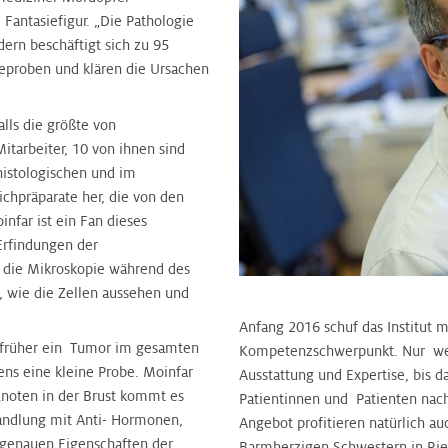
 Fantasiefigur. „Die Pathologie
ern beschäftigt sich zu 95
proben und klären die Ursachen
lls die größte von
itarbeiter, 10 von ihnen sind
histologischen und im
ichpräparate her, die von den
nfar ist ein Fan dieses
 Erfindungen der
ür die Mikroskopie während des
, wie die Zellen aussehen und
Anfang 2016 schuf das Institut 
d früher ein Tumor im gesamten
Kompetenzschwerpunkt. Nur wen
ens eine kleine Probe. Moinfar
Ausstattung und Expertise, bis 
 Knoten in der Brust kommt es
Patientinnen und Patienten na
andlung mit Anti- Hormonen,
Angebot profitieren natürlich a
 genauen Eigenschaften der
Barmherzigen Schwestern in Rie