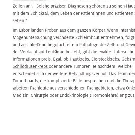
Klinische
Medizin
Hals
&
&
Hals-
Zellen an“. Solche präzisen Diagnosen gehören zu seinen Haup
Studienzentrale
Tumorzentrum
Jugendheilkunde
Jugendheilkunde
Tumorzentrum
mit dem Schicksal, dem Leben der Patientinnen und Patienten 
sehen.“
Plastische
Chirurgie
Nierenkrebszentrum
Im Labor landen Proben aus dem ganzen Körper. Wenn Internist
Kinderurologie
Kinderurologie
Nierenkrebszentrum
Magenuntersuchung veränderte Schleimhaut entnehmen, folgt 
und anschließend begutachtet ein Pathologe die Zell- und G
Pneumologie
Interdisziplinäres
Klinische
Klinische
Peritonealkarzinose-
der Verdacht auf Leukämie besteht, gibt die exakte Untersuc
Zentrum
Psychologie
Psychologie
Zentrum
Informationen preis. Egal, ob Hautkrebs,
Eierstockkrebs
,
Gebärm
für
Schilddrüsenkrebs
oder andere Tumoren: Je nachdem, welche T
Radiologie
Infektionsmedizin
entscheidet sich der weitere Behandlungsverlauf. Das Team der P
Labors
und
Labors
PET
Tumorboards, die komplizierte Fälle besprechen und die Therap
Mikr
-
arbeiten Fachleute aus verschiedenen Fachgebieten, etwa Onko
Radioonkologie
CT
Medizin, Chirurgie oder Endokrinologie (Hormonlehre) eng z
Nephrologie
Nephrologie
Zentrum
Peritonealkarzinosezentrum
Rheumaambulanz
Nuklearmedizin
Nuklearmedizin
Prostatazentrum
PET
Urologie
–