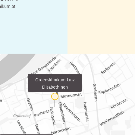
nikum.at
Ordensklinikum Linz
Elisabethinen