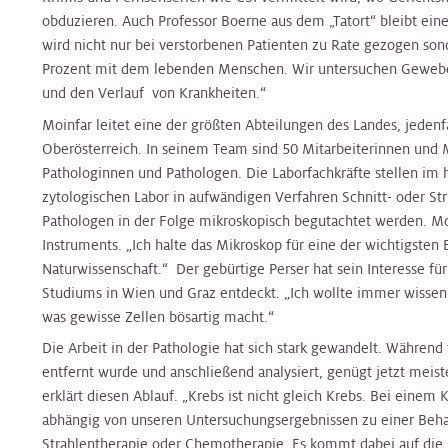
Nierenambulanz
Blase,
&
Harnblasenkrebs-
&
Zentrum
Tropenmedizin
obduzieren. Auch Professor Boerne aus dem „Tatort“ bleibt eine
Prostata
Onkologie
Zentrum
Onkologie
wird nicht nur bei verstorbenen Patienten zu Rate gezogen sond
Prozent mit dem lebenden Menschen. Wir untersuchen Gewebe
Terminvereinbarung
Hernien
Kinderurologie
und den Verlauf von Krankheiten.“
Rheumaambulanz
Alternsmedizin
HNO,
Hautkrebszentrum
HNO,
Referenzzentrum
Moinfar leitet eine der größten Abteilungen des Landes, jedenfa
Kopf-
Kopf-
Oberösterreich. In seinem Team sind 50 Mitarbeiterinnen und M
und
Labors
und
Änderung/Bekanntgabe
Hämatoonkologisches
Interdisz.
Pathologinnen und Pathologen. Die Laborfachkräfte stellen im 
Halschirurgie
Halschirurgie
Ihrer
Zentrum
Zentrum
zytologischen Labor in aufwändigen Verfahren Schnitt- oder Str
Kontaktdaten
Nuklearmedizin
f.
Pathologen in der Folge mikroskopisch begutachtet werden. Moi
Hygiene,
Hygiene,
Infektionsmedizin
Instruments. „Ich halte das Mikroskop für eine der wichtigsten
Hernien
Mikrobiologie
Mikrobiologie
und
Naturwissenschaft.“ Der gebürtige Perser hat sein Interesse f
Zentrales
Orthopädie
Referenzzentrum
und
und
Mikrobiologie
Studiums in Wien und Graz entdeckt. „Ich wollte immer wissen
Bettenmanagement
Tropenmedizin
Tropenmedizin
was gewisse Zellen bösartig macht.“
Palliative
Gynäkologisches
Die Arbeit in der Pathologie hat sich stark gewandelt. Währen
Gynäkologisches
Zentrale
Care
Tumorzentrum
entfernt wurde und anschließend analysiert, genügt jetzt meist
Kardiologie
Kardiologie
Tumorzentrum
Probenannahme
erklärt diesen Ablauf. „Krebs ist nicht gleich Krebs. Bei einem
abhängig von unseren Untersuchungsergebnissen zu einer Beh
Physikalische
Kopf-
Kinder-
Kinder-
Kopf-
Strahlentherapie
oder Chemotherapie. Es kommt dabei auf die