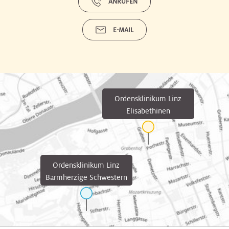
ANRUFEN
E-MAIL
Ordensklinikum Linz
Elisabethinen
Ordensklinikum Linz
Barmherzige Schwestern