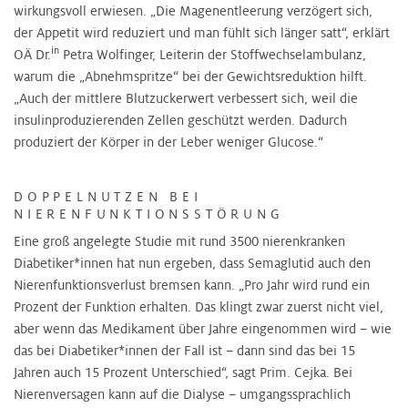
wirkungsvoll erwiesen. „Die Magenentleerung verzögert sich,
der Appetit wird reduziert und man fühlt sich länger satt“, erklärt
in
OÄ Dr.
Petra Wolfinger, Leiterin der Stoffwechselambulanz,
warum die „Abnehmspritze“ bei der Gewichtsreduktion hilft.
„Auch der mittlere Blutzuckerwert verbessert sich, weil die
insulinproduzierenden Zellen geschützt werden. Dadurch
produziert der Körper in der Leber weniger Glucose.“
DOPPELNUTZEN BEI
NIERENFUNKTIONSSTÖRUNG
Eine groß angelegte Studie mit rund 3500 nierenkranken
Diabetiker*innen hat nun ergeben, dass Semaglutid auch den
Nierenfunktionsverlust bremsen kann. „Pro Jahr wird rund ein
Prozent der Funktion erhalten. Das klingt zwar zuerst nicht viel,
aber wenn das Medikament über Jahre eingenommen wird – wie
das bei Diabetiker*innen der Fall ist – dann sind das bei 15
Jahren auch 15 Prozent Unterschied“, sagt Prim. Cejka. Bei
Nierenversagen kann auf die Dialyse – umgangssprachlich