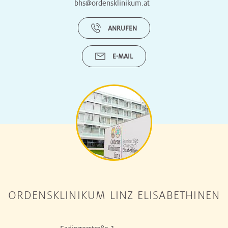
bhs@ordensklinikum.at
ANRUFEN
E-MAIL
ORDENSKLINIKUM LINZ ELISABETHINEN